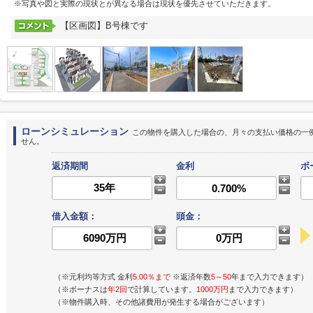
※写真や図と実際の現状とが異なる場合は現状を優先させていただきます。
【区画図】B号棟です
ローンシミュレーション
この物件を購入した場合の、月々の支払い価格の一
せん。
返済期間
金利
ボ
借入金額：
頭金：
（※元利均等方式 金利
5.00％まで
※返済年数
5～50
年まで入力できます）
（※ボーナスは
年2回
で計算しています。
1000万円
まで入力できます）
（※物件購入時、その他諸費用が発生する場合がございます）