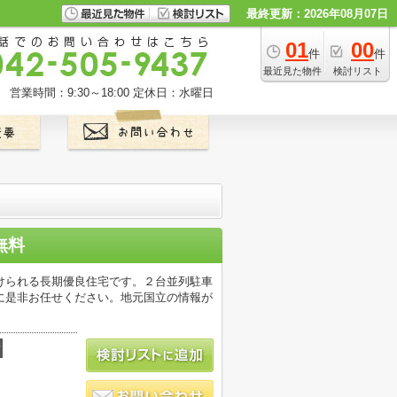
最終更新：2026年08月07日
01
00
件
件
最近見た物件
検討リスト
営業時間：9:30～18:00
定休日：水曜日
無料
けられる長期優良住宅です。２台並列駐車
に是非お任せください。地元国立の情報が
積