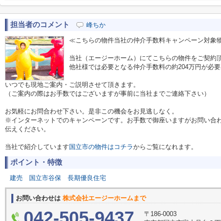
担当者のコメント
峰ちか
≪こちらの物件当社の仲介手数料キャンペーン対象
当社（エージーホーム）にてこちらの物件をご契約
他社様では必要となる仲介手数料の約204万円が必
いつでも現地ご案内・ご説明させて頂きます。
（ご案内の際はお手数ではございますが事前に当社までご連絡下さい）
お気軽にお問合わせ下さい。是非この機会をお見逃しなく。
※インターネットでのキャンペーンです。お手数で御座いますがお問い合
伝えください。
当社で紹介しています
国立市の物件はコチラ
からご覧になれます。
ポイント・特徴
建売
国立市谷保
長期優良住宅
お問い合わせは
株式会社エージーホームまで
042-505-9437
〒186-0003