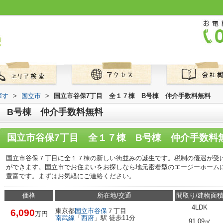
探す
>
国立市
>
国立市谷保7丁目 全１７棟 B号棟 仲介手数料無料
 B号棟 仲介手数料無料
国立市谷保7丁目 全１７棟 B号棟 仲介手数料
国立市谷保７丁目に全１７棟の新しい街並みの誕生です。税制の優遇が受
ができます。国立市でお住まいをお探しなら地元密着型のエージーホーム
豊富です。まずはお気軽にご連絡ください。
価格
所在地/交通
間取り/建物面
4LDK
東京都
国立市
谷保
７丁目
6,090
万円
南武線
「
西府
」駅 徒歩11分
91.09㎡