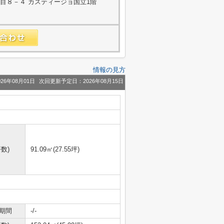
目８－４ カスティージョ国立1階
情報の見方
26年08月01日
次回更新予定日：2026年08月15日
数)
91.09㎡(27.55坪)
期間
-/-