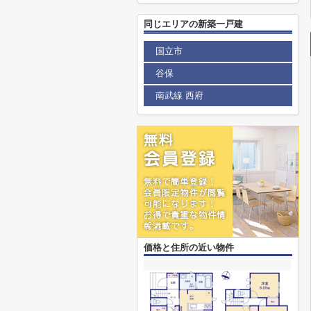
同じエリアの新築一戸建
国立市
谷保
南武線 西府
価格と住所の近い物件