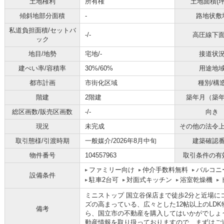
土地権利
所有権
土地面積(坪
傾斜地部分面積
-
路地状敷
私道負担面積/セットバ
-/-
高圧線下
ック
地目/地勢
宅地/-
接道状
建ぺい率/容積率
30%/60%
用途地
都市計画
市街化区域
種別/構
階建
2階建
築年月（築
総区画数/販売区画数
-/-
向き
現況
未完成
その他の法令
取引態様/引渡時期
一般媒介/2026年8月中旬
建築確認
物件番号
104557963
取引条件の有
ファミリー向け
仲介手数料無料
バルコニ
設備条件
駐車2台可
対面式キッチン
浴室乾燥機
ミニストップ 国立谷保店まで徒歩2分と近場に
ズの高まっている、広々とした12帖以上のLD
備考
ら、国立市の不動産を購入してはいかがでしょ
動産情報を取り扱っておりますので、まずはご