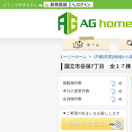
ようこそ
ゲスト
さん
エージーホーム
>
(戸建(売買))地域から
国立市谷保7丁目 全１７棟
掲載物件数
件
本日の更新件数
件
会員物件数
件
▼ご希望の住まいをお探しします