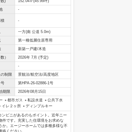
数)
152.04㎡(45.99坪)
地
-
面積
-
況
一方(南 公道 5.0m)
域
第一種低層住居専用
造
新築一戸建/木造
年数）
2026年 7月 (予定)
-
上の制限
景観法/航空法/高度地区
番号
第HPA-26-02886-1号
効期限
2026年08月15日
ー
都市ガス
私設水道
公共下水
トイレ２ヶ所
ディンプルキー
コンビニがあるのもポイント。近年ニー
K物件です。充実した住環境をお求めな
うか。エージーホームでは多種多様な不
連絡ください。