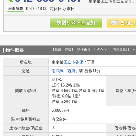
東京都国立市富士見台２丁
9:30～18:00 定休日:水曜日
【新築一戸建】
物件番号：104557963
情報更新日：20
物件概要
所在地
東京都
国立市
谷保
７丁目
交通
南武線
「
西府
」駅 徒歩11分
4LDK/
LDK 15.2帖 1室
/
間取り/詳細
洋室 4.5帖 1室
/
洋室 6.7帖 1室
建物面積(坪
/
洋室 6.0帖 1室
/
洋室 5.2帖 1室
価格
6,090万円
駐車場/月額料金
有(2台)/-
土地の敷金/保証金
-/-
借地料/借地