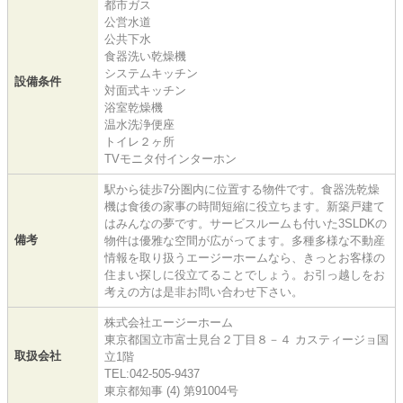
都市ガス
公営水道
公共下水
食器洗い乾燥機
システムキッチン
設備条件
対面式キッチン
浴室乾燥機
温水洗浄便座
トイレ２ヶ所
TVモニタ付インターホン
駅から徒歩7分圏内に位置する物件です。食器洗乾燥
機は食後の家事の時間短縮に役立ちます。新築戸建て
はみんなの夢です。サービスルームも付いた3SLDKの
備考
物件は優雅な空間が広がってます。多種多様な不動産
情報を取り扱うエージーホームなら、きっとお客様の
住まい探しに役立てることでしょう。お引っ越しをお
考えの方は是非お問い合わせ下さい。
株式会社エージーホーム
東京都国立市富士見台２丁目８－４ カスティージョ国
取扱会社
立1階
TEL:042-505-9437
東京都知事 (4) 第91004号