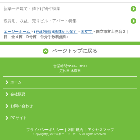
新築一戸建て・値下げ物件特集
投資用、収益、売りビル・アパート特集
エージーホーム
>
(戸建(売買))地域から探す
>
国立市
>
国立市富士見台２丁
目 全４棟 D号棟 仲介手数料無料♪
ページトップに戻る
営業時間:9:30～18:00
定休日:水曜日
ホーム
会社概要
お問い合わせ
PCサイト
プライバシーポリシー
利用規約
｜アクセスマップ
｜
Copyright(c) 株式会社エージーホーム All rights reserved.