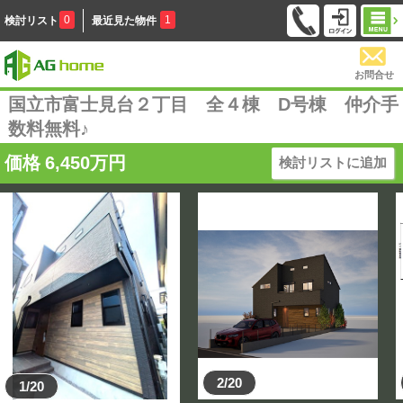
0
1
検討リスト
最近見た物件
お問合せ
国立市富士見台２丁目 全４棟 D号棟 仲介手
数料無料♪
価格
6,450
万円
検討リストに追加
2/20
1/20