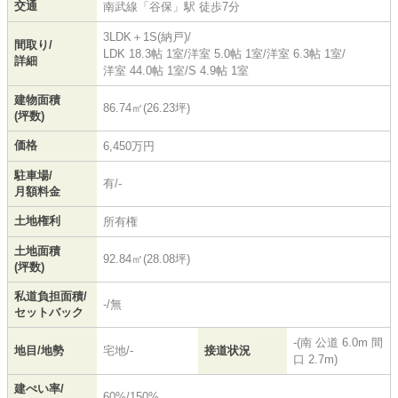
交通
南武線
「
谷保
」駅 徒歩7分
3LDK＋1S(納戸)/
間取り/
LDK 18.3帖 1室
/
洋室 5.0帖 1室
/
洋室 6.3帖 1室
/
詳細
洋室 44.0帖 1室
/
S 4.9帖 1室
建物面積
86.74㎡(26.23坪)
(坪数)
価格
6,450万円
駐車場/
有/-
月額料金
土地権利
所有権
土地面積
92.84㎡(28.08坪)
(坪数)
私道負担面積/
-/無
セットバック
-(南 公道 6.0m 間
地目/地勢
宅地/-
接道状況
口 2.7m)
建ぺい率/
60%/150%