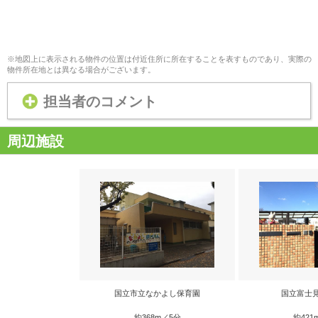
※地図上に表示される物件の位置は付近住所に所在することを表すものであり、実際の
物件所在地とは異なる場合がございます。
担当者のコメント
周辺施設
国立市立なかよし保育園
国立富士
約368m／5分
約421