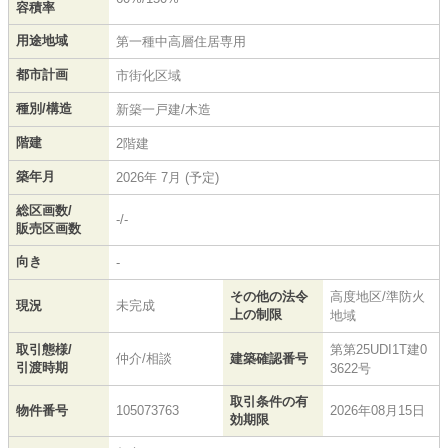
容積率
用途地域
第一種中高層住居専用
都市計画
市街化区域
種別/構造
新築一戸建/木造
階建
2階建
築年月
2026年 7月 (予定)
総区画数/
-/-
販売区画数
向き
-
その他の法令
高度地区/準防火
現況
未完成
上の制限
地域
取引態様/
第第25UDI1T建0
仲介/相談
建築確認番号
引渡時期
3622号
取引条件の有
物件番号
105073763
2026年08月15日
効期限