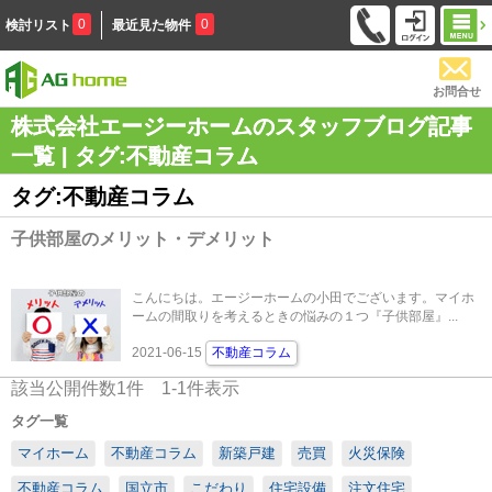
0
0
検討リスト
最近見た物件
お問合せ
株式会社エージーホームのスタッフブログ記事
一覧 | タグ:不動産コラム
タグ:不動産コラム
子供部屋のメリット・デメリット
こんにちは。エージーホームの小田でございます。マイホ
ームの間取りを考えるときの悩みの１つ『子供部屋』...
2021-06-15
不動産コラム
該当公開件数
1
件
1-1
件表示
タグ一覧
マイホーム
不動産コラム
新築戸建
売買
火災保険
不動産コラム
国立市
こだわり
住宅設備
注文住宅