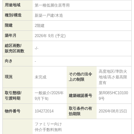
用途地域
第一種低層住居専用
種別/構造
新築一戸建/木造
階建
2階建
築年月
2026年 9月 (予定)
総区画数/
-/-
販売区画数
向き
-
高度地区/準防火
その他の法令
現況
未完成
地域/高さ最高限
上の制限
度有
取引態様/
一般媒介/2026年
第R08SHC10100
建築確認番号
引渡時期
9月下旬
9号
取引条件の有
物件番号
104272014
2026年08月15日
効期限
ファミリー向け
仲介手数料無料