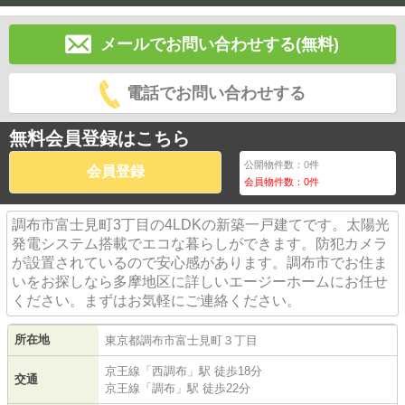
メールでお問い合わせする(無料)
電話でお問い合わせする
無料会員登録はこちら
公開物件数：
0
件
会員登録
会員物件数：
0
件
調布市富士見町3丁目の4LDKの新築一戸建てです。太陽光
発電システム搭載でエコな暮らしができます。防犯カメラ
が設置されているので安心感があります。調布市でお住ま
いをお探しなら多摩地区に詳しいエージーホームにお任せ
ください。まずはお気軽にご連絡ください。
所在地
東京都
調布市
富士見町
３丁目
京王線
「
西調布
」駅 徒歩18分
交通
京王線
「
調布
」駅 徒歩22分