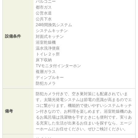
バルコニー
都市ガス
公営水道
公共下水
24時間換気システム
システムキッチン
設備条件
対面式キッチン
浴室乾燥機
温水洗浄便座
トイレ２ヶ所
床下収納
TVモニタ付インターホン
複層ガラス
ディンプルキー
防犯カメラ
防犯カメラ付きで、空き巣対策にも配慮されていま
す。太陽光発電システムは節電の意識が高まるのでエ
コに繋がります。機能的で使いやすいシステムキッチ
備考
ン付きなので、お料理を楽しめます。浴室乾燥機のあ
るお風呂場は洗濯物を干すときにも便利です。実りあ
る充実した生活が出来るお住まいを探すなら、エージ
ーホームにお任せください。ぜひご検討ください。