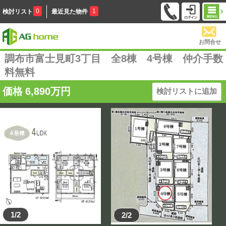
0
1
検討リスト
最近見た物件
お問合せ
調布市富士見町3丁目 全8棟 4号棟 仲介手数
料無料
価格
6,890
万円
検討リストに追加
1/2
2/2