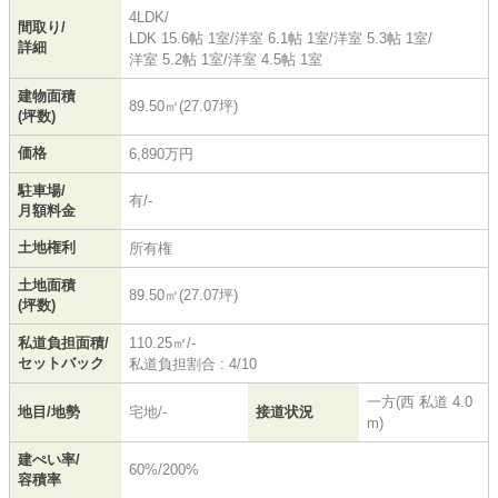
4LDK/
間取り/
LDK 15.6帖 1室
/
洋室 6.1帖 1室
/
洋室 5.3帖 1室
/
詳細
洋室 5.2帖 1室
/
洋室 4.5帖 1室
建物面積
89.50㎡(27.07坪)
(坪数)
価格
6,890万円
駐車場/
有/-
月額料金
土地権利
所有権
土地面積
89.50㎡(27.07坪)
(坪数)
私道負担面積/
110.25㎡/-
セットバック
私道負担割合 : 4/10
一方(西 私道 4.0
地目/地勢
宅地/-
接道状況
m)
建ぺい率/
60%/200%
容積率