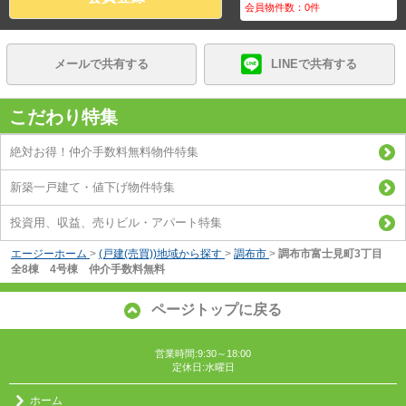
会員物件数：
0
件
メールで共有する
LINEで共有する
こだわり特集
絶対お得！仲介手数料無料物件特集
新築一戸建て・値下げ物件特集
投資用、収益、売りビル・アパート特集
エージーホーム
>
(戸建(売買))地域から探す
>
調布市
>
調布市富士見町3丁目
全8棟 4号棟 仲介手数料無料
ページトップに戻る
営業時間:9:30～18:00
定休日:水曜日
ホーム