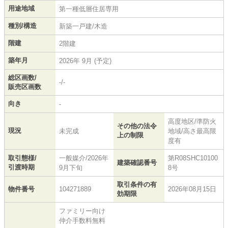
用途地域
第一種低層住居専用
種別/構造
新築一戸建/木造
階建
2階建
築年月
2026年 9月 (予定)
総区画数/
-/-
販売区画数
向き
-
高度地区/準防火
その他の法令
現況
未完成
地域/高さ最高限
上の制限
度有
取引態様/
一般媒介/2026年
第R08SHC10100
建築確認番号
引渡時期
9月下旬
8号
取引条件の有
物件番号
104271889
2026年08月15日
効期限
ファミリー向け
仲介手数料無料