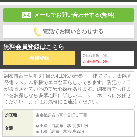
メールでお問い合わせする(無料)
電話でお問い合わせする
無料会員登録はこちら
公開物件数：
0
件
会員登録
会員物件数：
0
件
調布市富士見町3丁目の4LDKの新築一戸建てです。太陽光
発電システム搭載でエコな暮らしができます。防犯カメラ
が設置されているので安心感があります。調布市でお住ま
いをお探しなら多摩地区に詳しいエージーホームにお任せ
ください。まずはお気軽にご連絡ください。
所在地
東京都
調布市
富士見町
３丁目
京王線
「
西調布
」駅 徒歩18分
交通
京王線
「
調布
」駅 徒歩22分