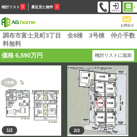
0
1
検討リスト
最近見た物件
お問合せ
調布市富士見町3丁目 全8棟 3号棟 仲介手数
料無料
価格
6,590
万円
検討リストに追加
1/2
2/2