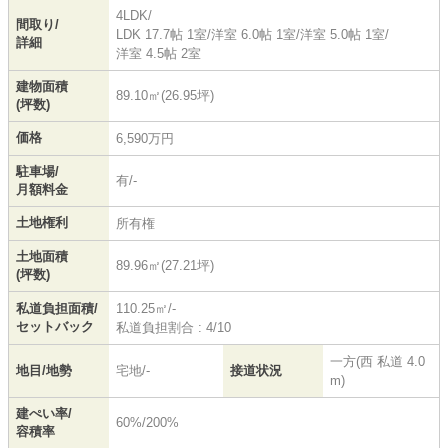
4LDK/
間取り/
LDK 17.7帖 1室
/
洋室 6.0帖 1室
/
洋室 5.0帖 1室
/
詳細
洋室 4.5帖 2室
建物面積
89.10㎡(26.95坪)
(坪数)
価格
6,590万円
駐車場/
有/-
月額料金
土地権利
所有権
土地面積
89.96㎡(27.21坪)
(坪数)
私道負担面積/
110.25㎡/-
セットバック
私道負担割合 : 4/10
一方(西 私道 4.0
地目/地勢
宅地/-
接道状況
m)
建ぺい率/
60%/200%
容積率