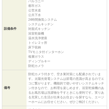
バルコニー
都市ガス
公営水道
公共下水
24時間換気システム
システムキッチン
設備条件
対面式キッチン
浴室乾燥機
温水洗浄便座
トイレ２ヶ所
床下収納
TVモニタ付インターホン
複層ガラス
ディンプルキー
防犯カメラ
防犯カメラ付きで、空き巣対策にも配慮されていま
す。太陽光発電システムは節電の意識が高まるのでエ
コに繋がります。機能的で使いやすいシステムキッチ
備考
ン付きなので、お料理を楽しめます。浴室乾燥機のあ
るお風呂場は洗濯物を干すときにも便利です。実りあ
る充実した生活が出来るお住まいを探すなら、エージ
ーホームにお任せください。ぜひご検討ください。