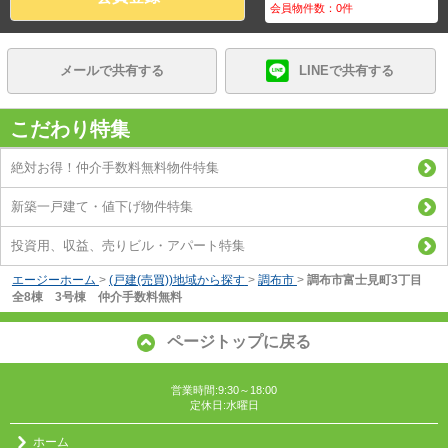
会員物件数：
0
件
メールで共有する
LINEで共有する
こだわり特集
絶対お得！仲介手数料無料物件特集
新築一戸建て・値下げ物件特集
投資用、収益、売りビル・アパート特集
エージーホーム
>
(戸建(売買))地域から探す
>
調布市
>
調布市富士見町3丁目
全8棟 3号棟 仲介手数料無料
ページトップに戻る
営業時間:9:30～18:00
定休日:水曜日
ホーム