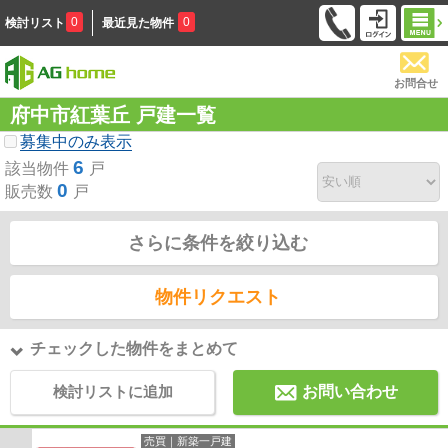
0
0
検討リスト
最近見た物件
お問合せ
府中市紅葉丘 戸建一覧
募集中のみ表示
6
該当物件
戸
0
販売数
戸
さらに条件を絞り込む
物件リクエスト
チェックした物件をまとめて
検討リストに追加
お問い合わせ
売買｜新築一戸建