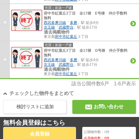
売買｜新築一戸建
府中市紅葉丘3丁目 全17棟 E号棟 仲介手数料
無料
西武多摩川線
「
多磨
」駅 徒歩4分
京王線
「
武蔵野台
」駅 徒歩17分
過去掲載物件
東京都
府中市
紅葉丘
３丁目
売買｜新築一戸建
府中市紅葉丘3丁目 全17棟 G号棟 仲介手数料
無料
西武多摩川線
「
多磨
」駅 徒歩4分
京王線
「
武蔵野台
」駅 徒歩17分
過去掲載物件
東京都
府中市
紅葉丘
３丁目
該当公開件数
6
戸
1-6
戸表示
チェックした物件をまとめて
検討リストに追加
お問い合わせ
無料会員登録はこちら
公開物件数：
0
件
会員登録
会員物件数：
0
件