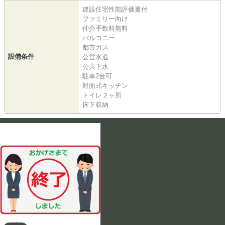
建設住宅性能評価書付
ファミリー向け
仲介手数料無料
バルコニー
都市ガス
設備条件
公営水道
公共下水
駐車2台可
対面式キッチン
トイレ２ヶ所
床下収納