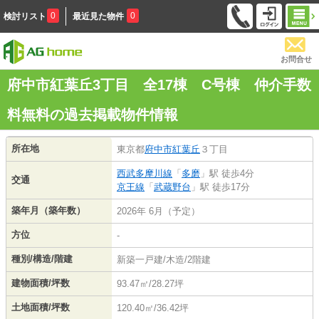
0
0
検討リスト
最近見た物件
お問合せ
府中市紅葉丘3丁目 全17棟 C号棟 仲介手数
料無料の過去掲載物件情報
所在地
東京都
府中市
紅葉丘
３丁目
西武多摩川線
「
多磨
」駅 徒歩4分
交通
京王線
「
武蔵野台
」駅 徒歩17分
築年月（築年数）
2026年 6月（予定）
方位
-
種別/構造/階建
新築一戸建/木造/2階建
建物面積/坪数
93.47㎡/28.27坪
土地面積/坪数
120.40㎡/36.42坪