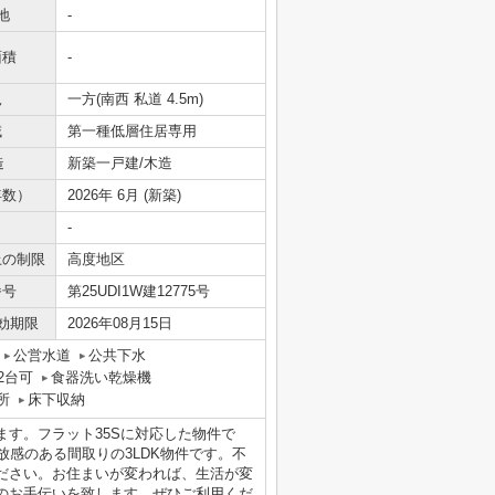
地
-
面積
-
況
一方(南西 私道 4.5m)
域
第一種低層住居専用
造
新築一戸建/木造
年数）
2026年 6月 (新築)
-
上の制限
高度地区
番号
第25UDI1W建12775号
効期限
2026年08月15日
公営水道
公共下水
2台可
食器洗い乾燥機
所
床下収納
す。フラット35Sに対応した物件で
放感のある間取りの3LDK物件です。不
ださい。お住まいが変われば、生活が変
のお手伝いを致します。ぜひご利用くだ