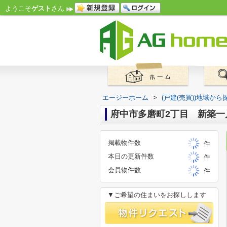
ようこそ
ゲスト
さん
エージーホーム
>
(戸建(売買))地域から
府中市多磨町2丁目 新築一
掲載物件数
件
本日の更新件数
件
会員物件数
件
▼ご希望の住まいをお探しします