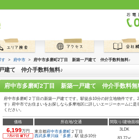
探す
>
府中市
>
府中市多磨町2丁目 新築一戸建て 仲介手数料無料♪
戸建て 仲介手数料無料♪
府中市多磨町2丁目 新築一戸建て 仲介手数料無
府中市多磨町２丁目の新築一戸建てです。駅徒歩10分の好立地物件です。
す）府中市でお住まいをお探しなら多摩地区に詳しいエージーホームに是
ください。
価格
所在地/交通
間取り/建物面
6,199
3LDK
万円
東京都
府中市
多磨町
２丁目
西武多摩川線
「
多磨
」駅 徒歩10分
7月27日 値下げ
83.72㎡