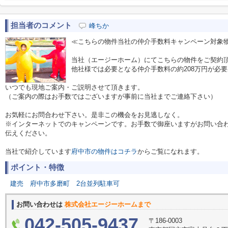
担当者のコメント
峰ちか
≪こちらの物件当社の仲介手数料キャンペーン対象
当社（エージーホーム）にてこちらの物件をご契約
他社様では必要となる仲介手数料の約208万円が必
いつでも現地ご案内・ご説明させて頂きます。
（ご案内の際はお手数ではございますが事前に当社までご連絡下さい）
お気軽にお問合わせ下さい。是非この機会をお見逃しなく。
※インターネットでのキャンペーンです。お手数で御座いますがお問い合
伝えください。
当社で紹介しています
府中市の物件はコチラ
からご覧になれます。
ポイント・特徴
建売
府中市多磨町
2台並列駐車可
お問い合わせは
株式会社エージーホームまで
042-505-9437
〒186-0003