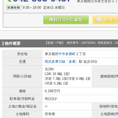
東京都国立市富士見台２丁
9:30～18:00 定休日:水曜日
【新築一戸建】
物件番号：104732941
情報更新日：20
物件概要
所在地
東京都
府中市
多磨町
２丁目
交通
西武多摩川線
「
多磨
」駅 徒歩10分
3LDK/
LDK 16.9帖 1室
/
間取り/詳細
建物面積(坪
洋室 7.3帖 1室
/
洋室 6.0帖 1室
/
洋室 5.2帖 1室
価格
6,199万円
駐車場/月額料金
有(2台)/-
土地の敷金/保証金
-/-
借地料/借地
土地権利
所有権
土地面積(坪