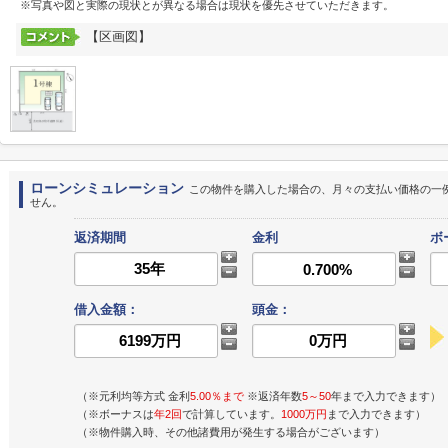
※写真や図と実際の現状とが異なる場合は現状を優先させていただきます。
【区画図】
ローンシミュレーション
この物件を購入した場合の、月々の支払い価格の一
せん。
返済期間
金利
ボ
借入金額：
頭金：
（※元利均等方式 金利
5.00％まで
※返済年数
5～50
年まで入力できます）
（※ボーナスは
年2回
で計算しています。
1000万円
まで入力できます）
（※物件購入時、その他諸費用が発生する場合がございます）