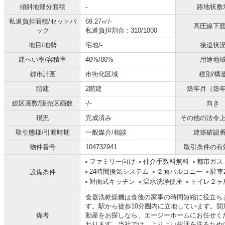
傾斜地部分面積
-
路地状敷
私道負担面積/セットバ
69.27㎡/-
高圧線下
ック
私道負担割合 : 310/1000
地目/地勢
宅地/-
接道状
建ぺい率/容積率
40%/80%
用途地
都市計画
市街化区域
種別/構
階建
2階建
築年月（築
総区画数/販売区画数
-/-
向き
現況
完成済み
その他の法令
取引態様/引渡時期
一般媒介/相談
建築確認
物件番号
104732941
取引条件の有
ファミリー向け
仲介手数料無料
都市ガス
24時間換気システム
２面バルコニー
駐車
設備条件
対面式キッチン
温水洗浄便座
トイレ２ヶ
食器洗乾燥機は食後の家事の時間短縮に役立ちま
す。駅から徒歩10分圏内に立地しています。開
備考
動産をお探しなら、エージーホームにお任せく
わります。当社では、よりよい生活を送るため