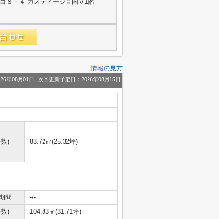
目８－４ カスティージョ国立1階
情報の見方
26年08月01日
次回更新予定日：2026年08月15日
数)
83.72㎡(25.32坪)
期間
-/-
数)
104.83㎡(31.71坪)