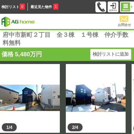
0
1
検討リスト
最近見た物件
お問合せ
府中市新町２丁目 全３棟 １号棟 仲介手数
料無料
価格
5,480
万円
検討リストに追加
1/4
2/4