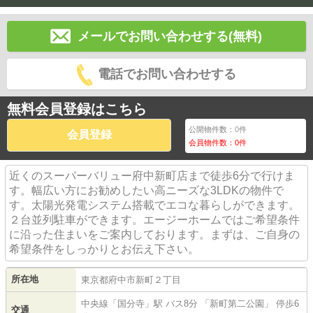
メールでお問い合わせする(無料)
電話でお問い合わせする
無料会員登録はこちら
公開物件数：
0
件
会員登録
会員物件数：
0
件
近くのスーパーバリュー府中新町店まで徒歩6分で行けま
す。幅広い方にお勧めしたい高ニーズな3LDKの物件で
す。太陽光発電システム搭載でエコな暮らしができます。
２台並列駐車ができます。エージーホームではご希望条件
に沿った住まいをご案内しております。まずは、ご自身の
希望条件をしっかりとお伝え下さい。
所在地
東京都
府中市
新町
２丁目
中央線
「
国分寺
」駅 バス8分 「新町第二公園」 停歩6
交通