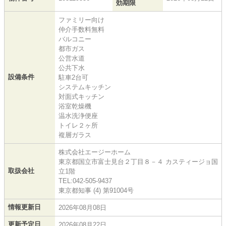
効期限
ファミリー向け
仲介手数料無料
バルコニー
都市ガス
公営水道
公共下水
設備条件
駐車2台可
システムキッチン
対面式キッチン
浴室乾燥機
温水洗浄便座
トイレ２ヶ所
複層ガラス
株式会社エージーホーム
東京都国立市富士見台２丁目８－４ カスティージョ国
取扱会社
立1階
TEL:042-505-9437
東京都知事 (4) 第91004号
情報更新日
2026年08月08日
更新予定日
2026年08月22日