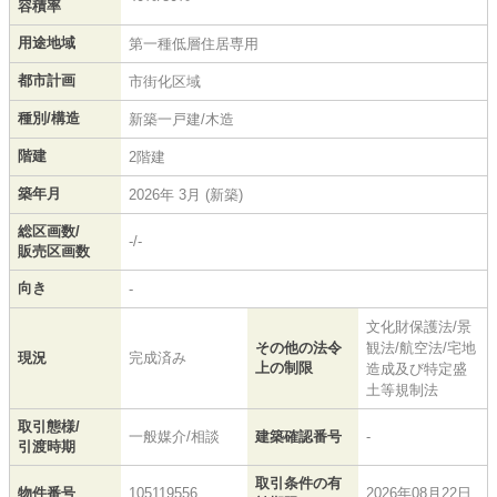
容積率
用途地域
第一種低層住居専用
都市計画
市街化区域
種別/構造
新築一戸建/木造
階建
2階建
築年月
2026年 3月 (新築)
総区画数/
-/-
販売区画数
向き
-
文化財保護法/景
その他の法令
観法/航空法/宅地
現況
完成済み
上の制限
造成及び特定盛
土等規制法
取引態様/
一般媒介/相談
建築確認番号
-
引渡時期
取引条件の有
物件番号
105119556
2026年08月22日