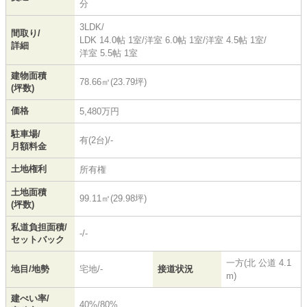
分
3LDK/
間取り/
LDK 14.0帖 1室
/
洋室 6.0帖 1室
/
洋室 4.5帖 1室
/
詳細
洋室 5.5帖 1室
建物面積
78.66㎡(23.79坪)
(坪数)
価格
5,480万円
駐車場/
有(2台)/-
月額料金
土地権利
所有権
土地面積
99.11㎡(29.98坪)
(坪数)
私道負担面積/
-/-
セットバック
一方(北 公道 4.1
地目/地勢
宅地/-
接道状況
m)
建ぺい率/
40%/80%