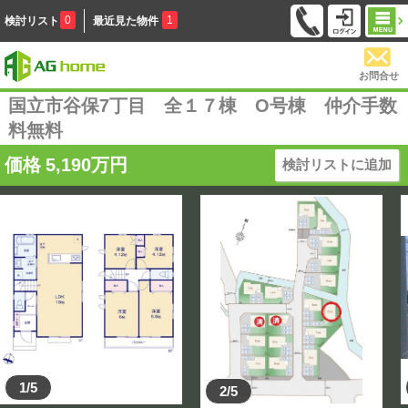
0
1
検討リスト
最近見た物件
お問合せ
国立市谷保7丁目 全１７棟 O号棟 仲介手数
料無料
価格
5,190
万円
検討リストに追加
1/5
2/5