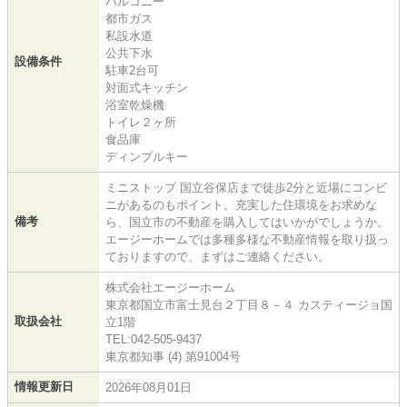
バルコニー
都市ガス
私設水道
公共下水
設備条件
駐車2台可
対面式キッチン
浴室乾燥機
トイレ２ヶ所
食品庫
ディンプルキー
ミニストップ 国立谷保店まで徒歩2分と近場にコンビ
ニがあるのもポイント。充実した住環境をお求めな
備考
ら、国立市の不動産を購入してはいかがでしょうか。
エージーホームでは多種多様な不動産情報を取り扱っ
ておりますので、まずはご連絡ください。
株式会社エージーホーム
東京都国立市富士見台２丁目８－４ カスティージョ国
取扱会社
立1階
TEL:042-505-9437
東京都知事 (4) 第91004号
情報更新日
2026年08月01日