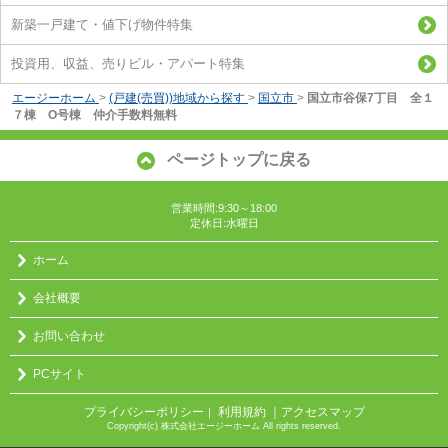
新築一戸建て・値下げ物件特集
投資用、収益、売りビル・アパート特集
エージーホーム
>
(戸建(売買))地域から探す
>
国立市
>
国立市谷保7丁目 全１
７棟 O号棟 仲介手数料無料
ページトップに戻る
営業時間:9:30～18:00
定休日:水曜日
ホーム
会社概要
お問い合わせ
PCサイト
プライバシーポリシー
利用規約
｜アクセスマップ
｜
Copyright(c) 株式会社エージーホーム All rights reserved.