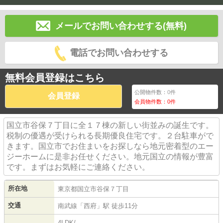
メールでお問い合わせする(無料)
電話でお問い合わせする
無料会員登録はこちら
公開物件数：
0
件
会員登録
会員物件数：
0
件
国立市谷保７丁目に全１７棟の新しい街並みの誕生です。
税制の優遇が受けられる長期優良住宅です。２台駐車がで
きます。国立市でお住まいをお探しなら地元密着型のエー
ジーホームに是非お任せください。地元国立の情報が豊富
です。まずはお気軽にご連絡ください。
所在地
東京都
国立市
谷保
７丁目
交通
南武線
「
西府
」駅 徒歩11分
4LDK/