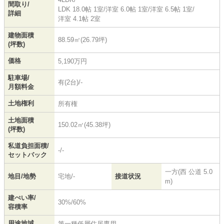
間取り/
LDK 18.0帖 1室
/
洋室 6.0帖 1室
/
洋室 6.5帖 1室
/
詳細
洋室 4.1帖 2室
建物面積
88.59㎡(26.79坪)
(坪数)
価格
5,190万円
駐車場/
有(2台)/-
月額料金
土地権利
所有権
土地面積
150.02㎡(45.38坪)
(坪数)
私道負担面積/
-/-
セットバック
一方(西 公道 5.0
地目/地勢
宅地/-
接道状況
m)
建ぺい率/
30%/60%
容積率
用途地域
第一種低層住居専用