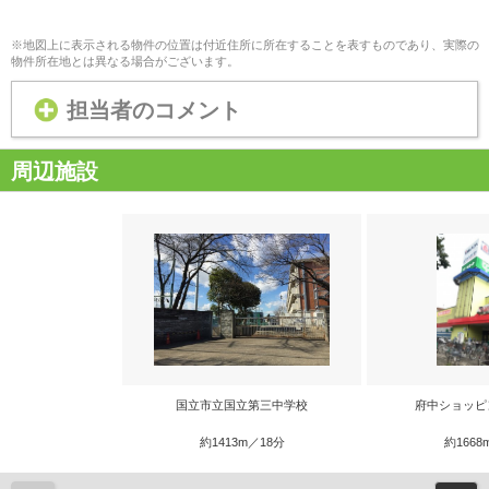
※地図上に表示される物件の位置は付近住所に所在することを表すものであり、実際の
物件所在地とは異なる場合がございます。
担当者のコメント
周辺施設
国立市立国立第三中学校
府中ショッピ
約1413m／18分
約1668