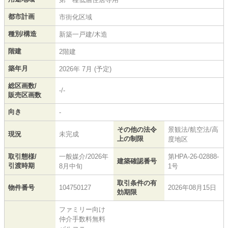
都市計画
市街化区域
種別/構造
新築一戸建/木造
階建
2階建
築年月
2026年 7月 (予定)
総区画数/
-/-
販売区画数
向き
-
その他の法令
景観法/航空法/高
現況
未完成
上の制限
度地区
取引態様/
一般媒介/2026年
第HPA-26-02888-
建築確認番号
引渡時期
8月中旬
1号
取引条件の有
物件番号
104750127
2026年08月15日
効期限
ファミリー向け
仲介手数料無料