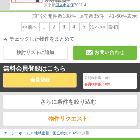
過去掲載物件
東京都
国立市
谷保
7031-4
該当公開件数
188
件 販売数
35
件
41-60
件表示
1
2
3
4
5
<<前へ
次へ>>
最初
チェックした物件をまとめて
検討リストに追加
お問い合わせ
無料会員登録はこちら
公開物件数：
0
件
会員登録
会員物件数：
0
件
さらに条件を絞り込む
物件リクエスト
エージーホーム
>
地域密着！国立特集
>
3ページ目