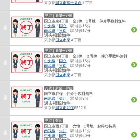
東京都
国立市
富士見台
１丁目
売買｜新築一戸建
国立市東4丁目 全3棟 1号棟 仲介手数料無料
中央線
「
国立
」駅 徒歩16分
南武線
「
谷保
」駅 徒歩17分
過去掲載物件
東京都
国立市
東
４丁目
売買｜新築一戸建
国立市東4丁目 全3棟 ２号棟 仲介手数料無料
中央線
「
国立
」駅 徒歩16分
南武線
「
谷保
」駅 徒歩17分
過去掲載物件
東京都
国立市
東
４丁目
売買｜新築一戸建
国立市谷保 仲介手数料無料
南武線
「
矢川
」駅 徒歩9分
過去掲載物件
東京都
国立市
谷保
6522-9
売買｜売地
国立市西3丁目 売地 1号地 お得な特典
南武線
「
矢川
」駅 徒歩11分
中央線
「
国立
」駅 徒歩20分