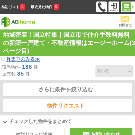
0
0
検討リスト
最近見た物件
お問合せ
地域密着！国立特集｜国立市で仲介手数料無料
の新築一戸建て・不動産情報はエージーホーム(3
ページ目)
募集中のみ表示
188
該当物件
件
35
販売数
件
さらに条件を絞り込む
物件リクエスト
チェックした物件をまとめて
検討リストに追加
お問い合わせ