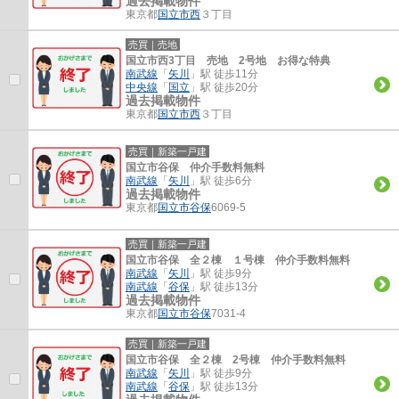
過去掲載物件
東京都
国立市
西
３丁目
売買｜売地
国立市西3丁目 売地 2号地 お得な特典
南武線
「
矢川
」駅 徒歩11分
中央線
「
国立
」駅 徒歩20分
過去掲載物件
東京都
国立市
西
３丁目
売買｜新築一戸建
国立市谷保 仲介手数料無料
南武線
「
矢川
」駅 徒歩6分
過去掲載物件
東京都
国立市
谷保
6069-5
売買｜新築一戸建
国立市谷保 全２棟 １号棟 仲介手数料無料
南武線
「
矢川
」駅 徒歩9分
南武線
「
谷保
」駅 徒歩13分
過去掲載物件
東京都
国立市
谷保
7031-4
売買｜新築一戸建
国立市谷保 全２棟 2号棟 仲介手数料無料
南武線
「
矢川
」駅 徒歩9分
南武線
「
谷保
」駅 徒歩13分