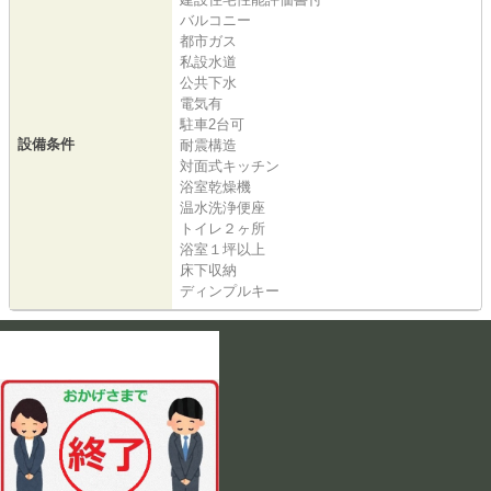
バルコニー
都市ガス
私設水道
公共下水
電気有
駐車2台可
設備条件
耐震構造
対面式キッチン
浴室乾燥機
温水洗浄便座
トイレ２ヶ所
浴室１坪以上
床下収納
ディンプルキー