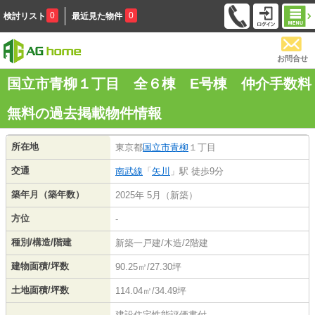
0
0
検討リスト
最近見た物件
お問合せ
国立市青柳１丁目 全６棟 E号棟 仲介手数料
無料の過去掲載物件情報
所在地
東京都
国立市
青柳
１丁目
交通
南武線
「
矢川
」駅 徒歩9分
築年月（築年数）
2025年 5月（新築）
方位
-
種別/構造/階建
新築一戸建/木造/2階建
建物面積/坪数
90.25㎡/27.30坪
土地面積/坪数
114.04㎡/34.49坪
建設住宅性能評価書付