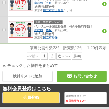
南武線
「
谷保
」駅 徒歩5分
過去掲載物件
東京都
国立市
富士見台
１丁目
売買｜中古マンション
ベルジュール国立谷保Ⅱ 仲介手数料半額！
南武線
「
谷保
」駅 徒歩8分
過去掲載物件
東京都
国立市
谷保
該当公開件数
28
件 販売数
12
件
1-20
件表示
1
2
<<前へ
次へ>>
最初
チェックした物件をまとめて
検討リストに追加
お問い合わせ
無料会員登録はこちら
公開物件数：
0
件
会員登録
会員物件数：
0
件