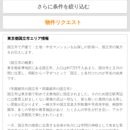
さらに条件を絞り込む
物件リクエスト
東京都国立市エリア情報
国立市で戸建て・土地・中古マンションをお探しの皆様へ、国立市の魅力
をお伝えします。
《国立市の概要》
東京都多摩地区にある国立市。人口は約7万5千人あまり。国分寺と立川の
間に位置し、両駅から一字ずつとって「国立」と名付けたのが市名の由来
です。
《学園都市の国立市＊田園都市の国立市》
国立市は東京都で初めて文教地区に指定されました。そのため国立駅周辺
には教育上好ましくない業種の店は一切なく、落ち着いた風情のある美し
い景観が広がります。一橋大学や国立音楽大学附属中学高等学校、桐朋学
園等、多くの学校や教育施設があり、たくさんの学生が行き交い、アカデ
ミックな雰囲気で満たされています。
一方、国立市の南部に位置する谷保や矢川には学問の神様として有名な菅