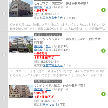
セイガステージ国立Ⅳ 仲介手数料半額！
南武線
「
谷保
」駅 徒歩2分
4,298万円
間取:
2LDK/48.71㎡
東京都
国立市
富士見台
１丁目16-1
空き巣対策には、防犯カメラが役に立ちます。忙しい方におすすめの、駅
徒歩2分の物件です。素敵な2LDKをお探しの方は当社まで。追焚機能設置
の浴室なので翌日の入浴にも利便性が高いで...
売買｜中古マンション
レジデンシャルステート国立さくらの杜 仲介手数
料半額！
南武線
「
矢川
」駅 徒歩10分
南武線
「
谷保
」駅 徒歩13分
4,699万円
8月7日 値下げ
間取:
2LDK/59.48㎡
東京都
国立市
富士見台
３丁目
フーズマーケットさえき富士見台店まで3分です。不在時に荷物が受け取
れる宅配ボックスが付いてます。空き巣対策には、防犯カメラが役に立ち
ます。エージーホームは確かな不動産情報を...
売買｜中古マンション
サンクレイドル国立 仲介手数料半額！
南武線
「
矢川
」駅 徒歩5分
4,990万円
8月7日 値下げ
間取:
3LDK/71.10㎡
東京都
国立市
矢川
３丁目