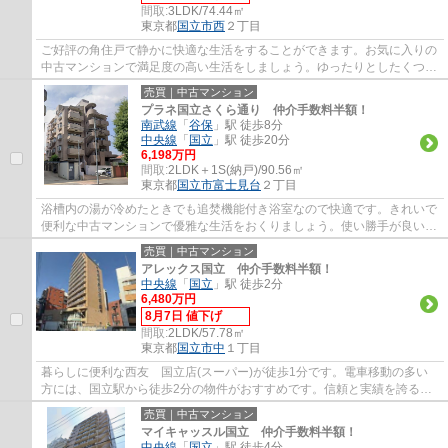
間取:
3LDK/74.44㎡
東京都
国立市
西
２丁目
ご好評の角住戸で静かに快適な生活をすることができます。お気に入りの
中古マンションで満足度の高い生活をしましょう。ゆったりとしたくつろ
ぎの空間のある、3LDKの物件です。エージ...
売買｜中古マンション
プラネ国立さくら通り 仲介手数料半額！
南武線
「
谷保
」駅 徒歩8分
中央線
「
国立
」駅 徒歩20分
6,198万円
間取:
2LDK＋1S(納戸)/90.56㎡
東京都
国立市
富士見台
２丁目
浴槽内の湯が冷めたときでも追焚機能付き浴室なので快適です。きれいで
便利な中古マンションで優雅な生活をおくりましょう。使い勝手が良いシ
ステムキッチンがある物件です。収納部屋...
売買｜中古マンション
アレックス国立 仲介手数料半額！
中央線
「
国立
」駅 徒歩2分
6,480万円
8月7日 値下げ
間取:
2LDK/57.78㎡
東京都
国立市
中
１丁目
暮らしに便利な西友 国立店(スーパー)が徒歩1分です。電車移動の多い
方には、国立駅から徒歩2分の物件がおすすめです。信頼と実績を誇るエ
ージーホームに住まい探しをお任せ下さい。...
売買｜中古マンション
マイキャッスル国立 仲介手数料半額！
中央線
「
国立
」駅 徒歩4分