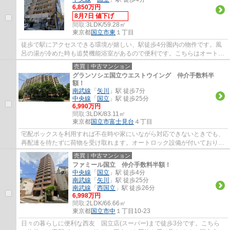
6,850万円
8月7日 値下げ
間取:
3LDK/59.28㎡
東京都
国立市
東
１丁目
徒歩で駅にアクセスできる環境が嬉しい、駅徒歩4分圏内の物件です。風
呂の湯が冷めた時も追焚機能浴室があるので便利です。こちらはオートロ
ック付きの物件です。中古ながらも綺麗な室...
売買｜中古マンション
グランソシエ国立ウエストウイング 仲介手数料半
額！
南武線
「
矢川
」駅 徒歩7分
中央線
「
国立
」駅 徒歩25分
6,990万円
間取:
3LDK/83.11㎡
東京都
国立市
富士見台
４丁目
宅配ボックスを利用すれば不在時や家にいながら対応できないときでも、
再配達を待たずに荷物を受け取れます。オートロック設備が付いており、
防犯性が高いです。きれいにリフォームさ...
売買｜中古マンション
ファミール国立 仲介手数料半額！
中央線
「
国立
」駅 徒歩4分
南武線
「
矢川
」駅 徒歩25分
南武線
「
西国立
」駅 徒歩26分
6,998万円
間取:
2LDK/66.66㎡
東京都
国立市
中
１丁目10-23
日々の暮らしに便利な西友 国立店(スーパー)まで徒歩3分です。こちら