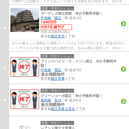
の物件には宅配ボックスがありご不在でも荷物を受け取れます。国立市エ
リアで生活を始めるのであれば、中央線国立...
売買｜中古マンション
ガーデンズ国立西館 仲介手数料半額！
中央線
「
国立
」駅 徒歩2分
7,690万円
8月7日 値下げ
間取:
2LDK/65.08㎡
東京都
国立市
北
１丁目
日々の暮らしに便利な三浦屋(スーパー)まで2分で行けます。駅徒歩2分と
いうアクセスの良さが魅力的な物件です。住み心地も充実した、きれいな
中古マンションです。エージーホームは確...
売買｜中古マンション
プリンスハイツ・ラ・メゾン国立 仲介手数料半
額！
中央線
「
国立
」駅 徒歩5分
過去掲載物件
東京都
国立市
東
１丁目
売買｜中古マンション
グリーンコーポ国立 仲介手数料半額！
南武線
「
矢川
」駅 徒歩8分
過去掲載物件
東京都
国立市
富士見台
３丁目
売買｜中古マンション
レアシス国立大学通り