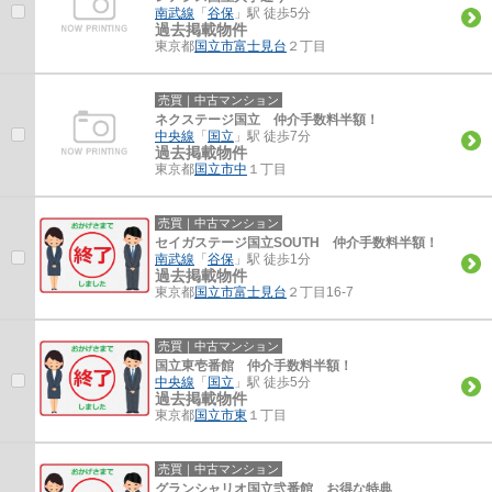
南武線
「
谷保
」駅 徒歩5分
過去掲載物件
東京都
国立市
富士見台
２丁目
売買｜中古マンション
ネクステージ国立 仲介手数料半額！
中央線
「
国立
」駅 徒歩7分
過去掲載物件
東京都
国立市
中
１丁目
売買｜中古マンション
セイガステージ国立SOUTH 仲介手数料半額！
南武線
「
谷保
」駅 徒歩1分
過去掲載物件
東京都
国立市
富士見台
２丁目16-7
売買｜中古マンション
国立東壱番館 仲介手数料半額！
中央線
「
国立
」駅 徒歩5分
過去掲載物件
東京都
国立市
東
１丁目
売買｜中古マンション
グランシャリオ国立弐番館 お得な特典