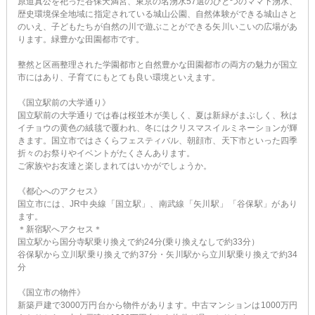
原道真公を祀った谷保天満宮、東京の名湧水57選のひとつのママ下湧水、
歴史環境保全地域に指定されている城山公園、自然体験ができる城山さと
のいえ、子どもたちが自然の川で遊ぶことができる矢川いこいの広場があ
ります。緑豊かな田園都市です。
整然と区画整理された学園都市と自然豊かな田園都市の両方の魅力が国立
市にはあり、子育てにもとても良い環境といえます。
《国立駅前の大学通り》
国立駅前の大学通りでは春は桜並木が美しく、夏は新緑がまぶしく、秋は
イチョウの黄色の絨毯で覆われ、冬にはクリスマスイルミネーションが輝
きます。国立市ではさくらフェスティバル、朝顔市、天下市といった四季
折々のお祭りやイベントがたくさんあります。
ご家族やお友達と楽しまれてはいかがでしょうか。
《都心へのアクセス》
国立市には、JR中央線「国立駅」、南武線「矢川駅」「谷保駅」があり
ます。
＊新宿駅へアクセス＊
国立駅から国分寺駅乗り換えで約24分(乗り換えなしで約33分）
谷保駅から立川駅乗り換えで約37分・矢川駅から立川駅乗り換えで約34
分
《国立市の物件》
新築戸建で3000万円台から物件があります。中古マンションは1000万円