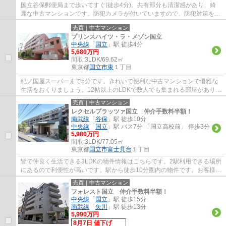
国立谷保郵便局まで歩いてすぐ(徒歩4分)。共有部分も清潔感があり、綺
麗な中古マンションです。防犯カメラが付いていますので、防犯対策を気
にされる方でも安心です。ご家族で有意義に...
売買｜中古マンション
プリンスハイツ・ラ・メゾン国立
中央線
「
国立
」駅 徒歩4分
5,680万円
間取:
3LDK/69.62㎡
東京都
国立市
東
１丁目
紀ノ国屋スーパーまで5分です。きれいで便利な中古マンションで優雅な
生活をおくりましょう。12帖以上のLDKで数人でも集まれる部屋がありま
す。オートロック付き物件なので、安心して...
売買｜中古マンション
レクセルプラッツァ国立 仲介手数料半額！
南武線
「
谷保
」駅 徒歩10分
中央線
「
国立
」駅 バス7分 「国立高校前」 停歩3分
5,980万円
間取:
3LDK/77.05㎡
東京都
国立市
富士見台
１丁目
皆で仲良く生活できる3LDKの物件情報はこちらです。2駅利用できる場所
にあるので利便性が高いです。駅から徒歩10分圏内の物件です。お客様の
住まい探しを、経験豊富なエージーホームス...
売買｜中古マンション
フォレスト国立 仲介手数料半額！
中央線
「
国立
」駅 徒歩15分
南武線
「
矢川
」駅 徒歩13分
5,990万円
8月7日 値下げ