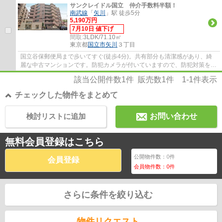
サンクレイドル国立 仲介手数料半額！
南武線
「
矢川
」駅 徒歩5分
5,190万円
7月10日 値下げ
間取:
3LDK/71.10㎡
東京都
国立市
矢川
３丁目
国立谷保郵便局まで歩いてすぐ(徒歩4分)。共有部分も清潔感があり、綺
麗な中古マンションです。防犯カメラが付いていますので、防犯対策を気
にされる方でも安心です。ご家族で有意義に...
該当公開件数
1
件 販売数
1
件
1-1
件表示
チェックした物件をまとめて
検討リストに追加
お問い合わせ
無料会員登録はこちら
公開物件数：
0
件
会員登録
会員物件数：
0
件
さらに条件を絞り込む
物件リクエスト