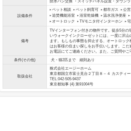
防水パン交換 ・スイッチパネル設置・ダウン
ペット相談
ペット飼育可
都市ガス
公営
追焚機能浴室
浴室乾燥機
温水洗浄便座
設備条件
オートロック
TVモニタ付インターホン
宅
TVインターフォン付きの物件です。徒歩5分の
いウォークインクローゼットには、一度に沢山
備考
ます。もしもの事態を抑止する、オートロック
はお客様の住まい探しをお手伝いします。こだ
お電話にてご連絡ください。また、ご質問やご
条件(その他)
犬・猫2匹まで 細則あり
株式会社エージーホーム
東京都国立市富士見台２丁目８－４ カスティー
取扱会社
TEL:042-505-9437
東京都知事 (4) 第91004号