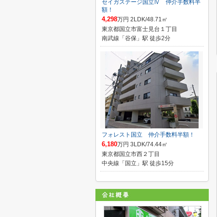
セイガステージ国立Ⅳ 仲介手数料半
額！
4,298
万円 2LDK/48.71㎡
東京都国立市富士見台１丁目
南武線「谷保」駅 徒歩2分
フォレスト国立 仲介手数料半額！
6,180
万円 3LDK/74.44㎡
東京都国立市西２丁目
中央線「国立」駅 徒歩15分