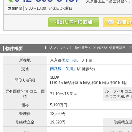
東京都国立市富士見台２丁
9:30～18:00 定休日:水曜日
【中古マンション】
物件番号：104142372
情報更新日：20
物件概要
所在地
東京都
国立市
矢川
３丁目
交通
南武線
「
矢川
」駅 徒歩5分
3LDK
間取り/詳細
LDK 15.5帖
/
洋室 5.5帖
/
洋室 5.5帖
/
洋室 5.1帖
専有面積/バルコニー面
ルーフバルコニ
71.10㎡/18.31㎡
積
テラス面積/専
価格
5,190万円
管理費
12,580円
修繕積立金
19,520円
修繕積立