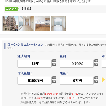
※写真や図と実際の現状とが異なる場合は現状を優先させていただきます。
【外観】
ローンシミュレーション
この物件を購入した場合の、月々の支払い価格の一
せん。
返済期間
金利
ボ
借入金額：
頭金：
（※元利均等方式 金利
5.00％まで
※返済年数
5～50
年まで入力できます）
（※ボーナスは
年2回
で計算しています。
1000万円
まで入力できます）
（※物件購入時、その他諸費用が発生する場合がございます）