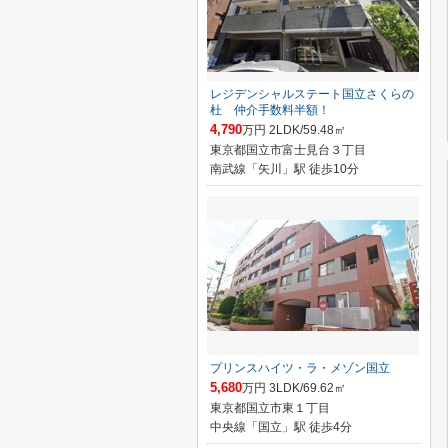
レジデンシャルステート国立さくらの
杜 仲介手数料半額！
4,790
万円 2LDK/59.48㎡
東京都国立市富士見台３丁目
南武線「矢川」駅 徒歩10分
プリンスハイツ・ラ・メゾン国立
5,680
万円 3LDK/69.62㎡
東京都国立市東１丁目
中央線「国立」駅 徒歩4分