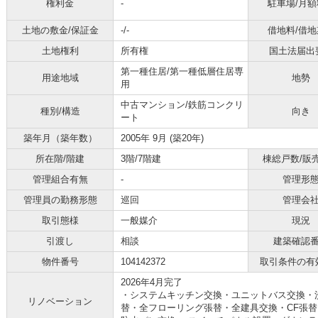
権利金
-
駐車場/月額
土地の敷金/保証金
-/-
借地料/借地
土地権利
所有権
国土法届出
第一種住居/第一種低層住居専
用途地域
地勢
用
中古マンション/鉄筋コンクリ
種別/構造
向き
ート
築年月（築年数）
2005年 9月 (築20年)
所在階/階建
3階/7階建
棟総戸数/販
管理組合有無
-
管理形
管理員の勤務形態
巡回
管理会
取引態様
一般媒介
現況
引渡し
相談
建築確認
物件番号
104142372
取引条件の有
2026年4月完了
・システムキッチン交換・ユニットバス交換・
リノベーション
替・全フローリング張替・全建具交換・CF張替