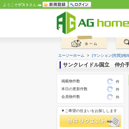
ようこそ
ゲスト
さん
エージーホーム
>
(マンション(売買))
サンクレイドル国立 仲介手数
掲載物件数
件
本日の更新件数
件
会員物件数
件
▼ご希望の住まいをお探しします