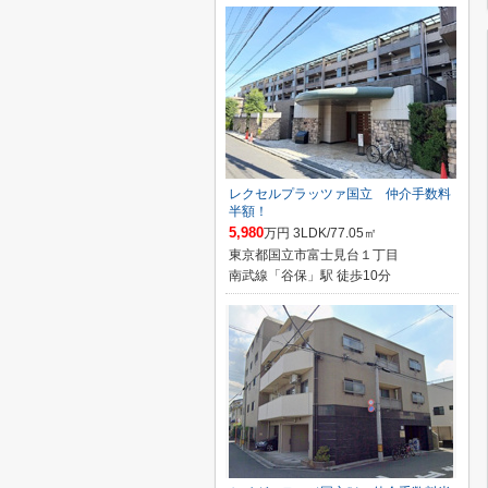
レクセルプラッツァ国立 仲介手数料
半額！
5,980
万円 3LDK/77.05㎡
東京都国立市富士見台１丁目
南武線「谷保」駅 徒歩10分