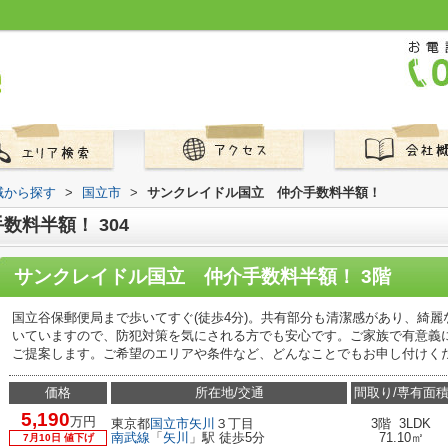
地域から探す
>
国立市
>
サンクレイドル国立 仲介手数料半額！
料半額！ 304
サンクレイドル国立 仲介手数料半額！ 3階
国立谷保郵便局まで歩いてすぐ(徒歩4分)。共有部分も清潔感があり、綺
いていますので、防犯対策を気にされる方でも安心です。ご家族で有意義
ご提案します。ご希望のエリアや条件など、どんなことでもお申し付けく
価格
所在地/交通
間取り/専有面
5,190
万円
東京都
国立市
矢川
３丁目
3階 3LDK
南武線
「
矢川
」駅 徒歩5分
71.10㎡
7月10日 値下げ