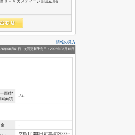
目８－４ カスティージョ国立1階
情報の見方
26年08月01日
次回更新予定日：2026年08月15日
ー面積/
-/-/-
用庭面積
基金
-
空有/12,000円 駐車場12000～