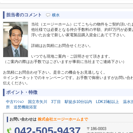
担当者のコメント
横水
当社（エージーホーム）にてこちらの物件をご契約頂いた
他社様では必要となる仲介手数料の半額、約87万円が必要
浮いたお金で新しい家電製品購入資金にあてて下さい。
詳細はお気軽にお問合せください。
いつでも現地ご案内・ご説明させて頂きます。
（ご案内の際はお手数ではございますが事前に当社までご連絡下さい）
お気軽にお問合わせ下さい。是非この機会をお見逃しなく。
※インターネットでのキャンペーンです。お手数で御座いますがお問い合
伝えください。
ポイント・特徴
中古ﾏﾝｼｮﾝ
国立市矢川
3丁目
駅徒歩10分以内
LDK15帖以上
温水
所
追焚機能浴室
お問い合わせは
株式会社エージーホームまで
042-505-9437
〒186-0003