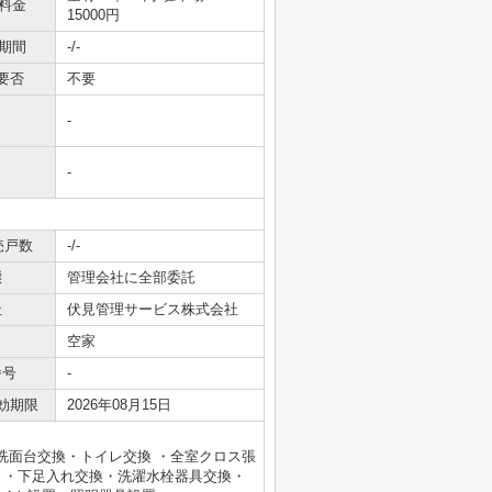
料金
15000円
期間
-/-
要否
不要
-
-
売戸数
-/-
態
管理会社に全部委託
社
伏見管理サービス株式会社
空家
番号
-
効期限
2026年08月15日
洗面台交換・トイレ交換 ・全室クロス張
 ・下足入れ交換・洗濯水栓器具交換・