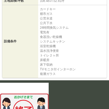
土地面積/坪数
108.48㎡/32.81坪
カードキー
都市ガス
公営水道
公共下水
24時間換気システム
電気有
食器洗い乾燥機
設備条件
システムキッチン
浴室乾燥機
温水洗浄便座
トイレ２ヶ所
床暖房
床下収納
TVモニタ付インターホン
複層ガラス