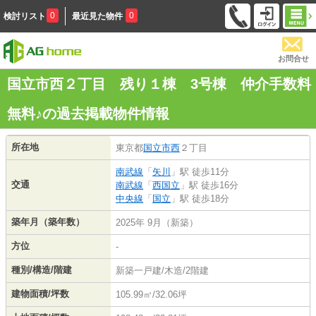
0
0
検討リスト
最近見た物件
お問合せ
国立市西２丁目 残り１棟 3号棟 仲介手数料
無料♪の過去掲載物件情報
所在地
東京都
国立市
西
２丁目
南武線
「
矢川
」駅 徒歩11分
交通
南武線
「
西国立
」駅 徒歩16分
中央線
「
国立
」駅 徒歩18分
築年月（築年数）
2025年 9月（新築）
方位
-
種別/構造/階建
新築一戸建/木造/2階建
建物面積/坪数
105.99㎡/32.06坪