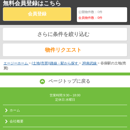
無料会員登録はこちら
公開物件数：
0
件
会員登録
会員物件数：
0
件
さらに条件を絞り込む
物件リクエスト
エージーホーム
>
(土地(売買))路線・駅から探す
>
JR南武線
>
谷保駅の土地(売
買)
ページトップに戻る
営業時間:9:30～18:00
定休日:水曜日
ホーム
会社概要