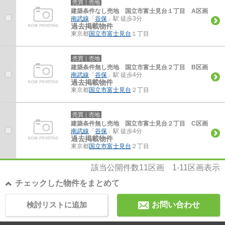
売買｜売地
建築条件なし売地 国立市富士見台１丁目 A区画
南武線
「
谷保
」駅 徒歩3分
過去掲載物件
東京都
国立市
富士見台
１丁目
売買｜売地
建築条件無し売地 国立市富士見台２丁目 B区画
南武線
「
谷保
」駅 徒歩4分
過去掲載物件
東京都
国立市
富士見台
２丁目
売買｜売地
建築条件無し売地 国立市富士見台２丁目 C区画
南武線
「
谷保
」駅 徒歩4分
過去掲載物件
東京都
国立市
富士見台
２丁目
該当公開件数
11
区画
1-11
区画表示
チェックした物件をまとめて
検討リストに追加
お問い合わせ