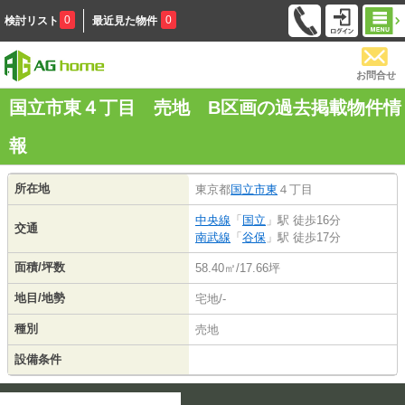
0
0
検討リスト
最近見た物件
お問合せ
国立市東４丁目 売地 B区画の過去掲載物件情
報
所在地
東京都
国立市
東
４丁目
中央線
「
国立
」駅 徒歩16分
交通
南武線
「
谷保
」駅 徒歩17分
面積/坪数
58.40㎡/17.66坪
地目/地勢
宅地/-
種別
売地
設備条件