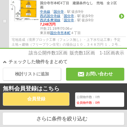
国分寺市本町4丁目 建築条件なし 売地 全２区
画
中央線
「
国分寺
」駅 徒歩9分
西武国分寺線
「
国分寺
」駅 徒歩9分
西武多摩湖線
「
国分寺
」駅 徒歩9分
7,248万円
坪数:
21.19坪/70.06㎡
東京都
国分寺市
本町
４丁目
宅地造成（境界ブロック工事（フェンス無し）・上下水引込工事）予定
土地＋建物（フリープラン住宅）の場合は１０，３４８万円 １，２号地
一括購入可能１４，４９６万円
該当公開件数
1
区画 販売数
1
区画
1-1
区画表示
チェックした物件をまとめて
検討リストに追加
お問い合わせ
無料会員登録はこちら
公開物件数：
0
件
会員登録
会員物件数：
0
件
さらに条件を絞り込む