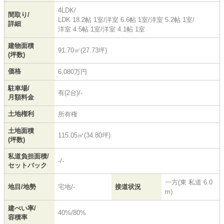
4LDK/
間取り/
LDK 18.2帖 1室
/
洋室 6.6帖 1室
/
洋室 5.2帖 1室
/
詳細
洋室 4.5帖 1室
/
洋室 4.1帖 1室
建物面積
91.70㎡(27.73坪)
(坪数)
価格
6,080万円
駐車場/
有(2台)/-
月額料金
土地権利
所有権
土地面積
115.05㎡(34.80坪)
(坪数)
私道負担面積/
-/-
セットバック
一方(東 私道 6.0
地目/地勢
宅地/-
接道状況
m)
建ぺい率/
40%/80%
容積率