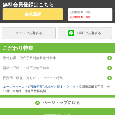
無料会員登録はこちら
公開物件数：
0
件
会員登録
会員物件数：
0
件
メールで共有する
LINEで共有する
こだわり特集
絶対お得！仲介手数料無料物件特集
新築一戸建て・値下げ物件特集
投資用、収益、売りビル・アパート特集
エージーホーム
>
(戸建(売買))地域から探す
>
立川市
>
立川市幸町５丁目 全
10棟 C号棟 仲介手数料無料
ページトップに戻る
営業時間:9:30～18:00