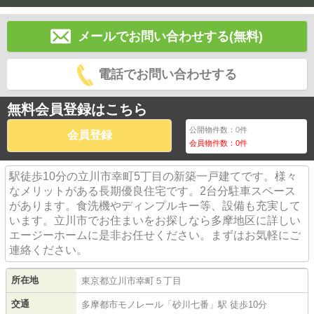
メールでお問い合わせする(無料)
電話でお問い合わせする
無料会員登録はこちら
公開物件数：
0
件
会員登録
会員物件数：
0
件
駅徒歩10分の立川市幸町5丁目の新築一戸建てです。様々
なメリットがある長期優良住宅です。2台分駐車スペース
があります。食洗機やディンプルキー等、設備も充実して
います。立川市でお住まいをお探しなら多摩地区に詳しい
エージーホームに是非お任せください。まずはお気軽にご
連絡ください。
所在地
東京都
立川市
幸町
５丁目
交通
多摩都市モノレール
「
砂川七番
」駅 徒歩10分