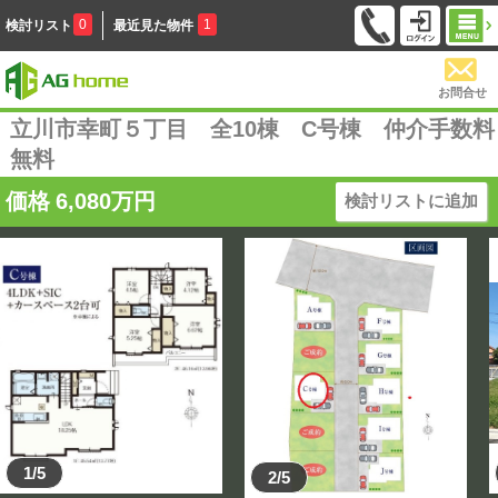
0
1
検討リスト
最近見た物件
お問合せ
立川市幸町５丁目 全10棟 C号棟 仲介手数料
無料
価格
6,080
万円
検討リストに追加
1/5
2/5