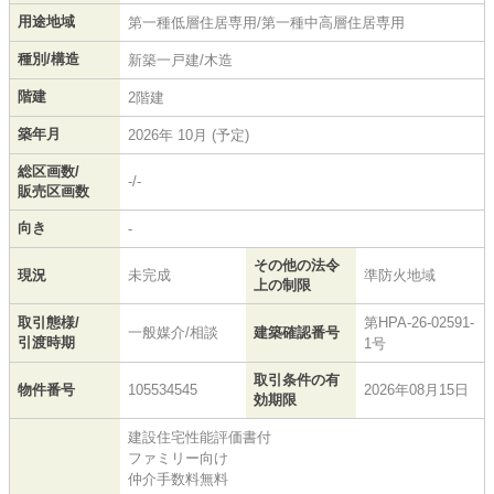
用途地域
第一種低層住居専用/第一種中高層住居専用
種別/構造
新築一戸建/木造
階建
2階建
築年月
2026年 10月 (予定)
総区画数/
-/-
販売区画数
向き
-
その他の法令
現況
未完成
準防火地域
上の制限
取引態様/
第HPA-26-02591-
一般媒介/相談
建築確認番号
引渡時期
1号
取引条件の有
物件番号
105534545
2026年08月15日
効期限
建設住宅性能評価書付
ファミリー向け
仲介手数料無料