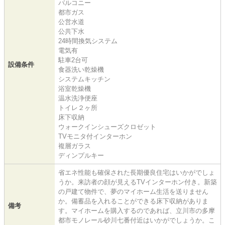
バルコニー
都市ガス
公営水道
公共下水
24時間換気システム
電気有
駐車2台可
設備条件
食器洗い乾燥機
システムキッチン
浴室乾燥機
温水洗浄便座
トイレ２ヶ所
床下収納
ウォークインシューズクロゼット
TVモニタ付インターホン
複層ガラス
ディンプルキー
省エネ性能も確保された長期優良住宅はいかがでしょ
うか。来訪者の顔が見えるTVインターホン付き。新築
の戸建て物件で、夢のマイホーム生活を送りません
か。備蓄品を入れることができる床下収納がありま
備考
す。マイホームを購入するのであれば、立川市の多摩
都市モノレール砂川七番付近はいかがでしょうか。こ