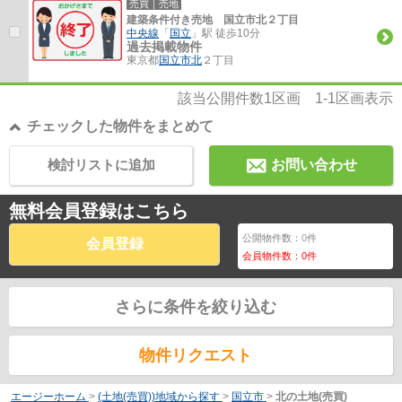
売買｜売地
建築条件付き売地 国立市北２丁目
中央線
「
国立
」駅 徒歩10分
過去掲載物件
東京都
国立市
北
２丁目
該当公開件数
1
区画
1-1
区画表示
チェックした物件をまとめて
検討リストに追加
お問い合わせ
無料会員登録はこちら
公開物件数：
0
件
会員登録
会員物件数：
0
件
さらに条件を絞り込む
物件リクエスト
エージーホーム
>
(土地(売買))地域から探す
>
国立市
>
北の土地(売買)