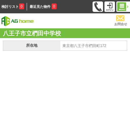
0
0
検討リスト
最近見た物件
お問合せ
八王子市立椚田中学校
所在地
東京都八王子市椚田町172