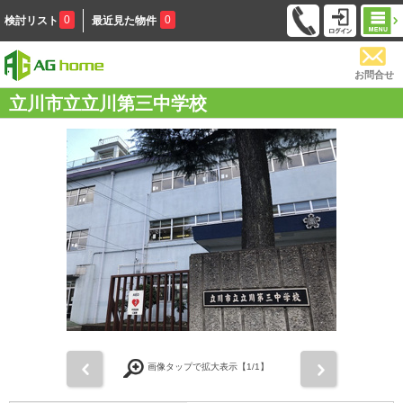
0
0
検討リスト
最近見た物件
お問合せ
立川市立立川第三中学校
前
次
画像タップで拡大表示【
1
/1】