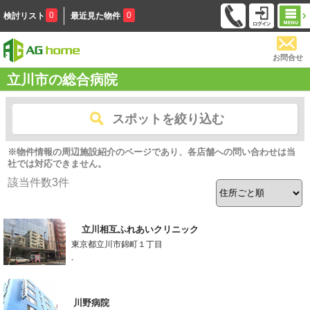
0
0
検討リスト
最近見た物件
お問合せ
立川市の総合病院
スポットを絞り込む
※物件情報の周辺施設紹介のページであり、各店舗への問い合わせは当
社では対応できません。
該当件数
3
件
立川相互ふれあいクリニック
東京都立川市錦町１丁目
-
川野病院