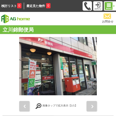
0
0
検討リスト
最近見た物件
お問合せ
立川錦郵便局
前
次
画像タップで拡大表示【
1
/1】