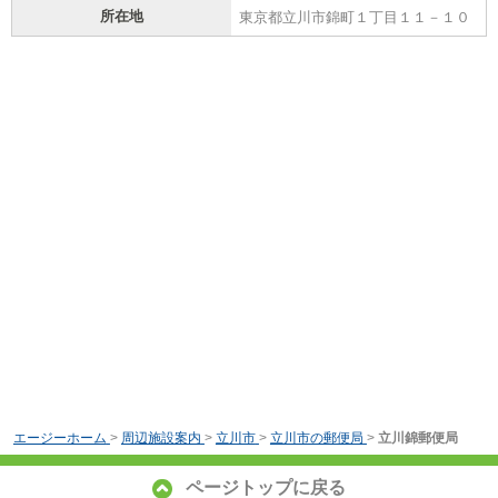
所在地
東京都立川市錦町１丁目１１－１０
エージーホーム
>
周辺施設案内
>
立川市
>
立川市の郵便局
>
立川錦郵便局
ページトップに戻る