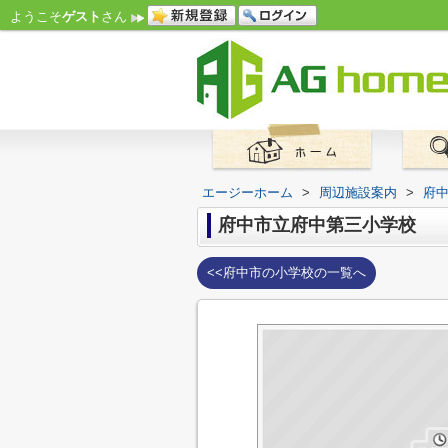
ようこそ
ゲスト
さん
エージーホーム
>
周辺施設案内
>
府
府中市立府中第三小学校
<<府中市の小学校の一覧へ