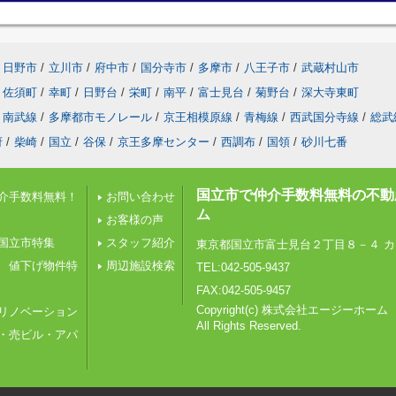
日野市
/
立川市
/
府中市
/
国分寺市
/
多摩市
/
八王子市
/
武蔵村山市
佐須町
/
幸町
/
日野台
/
栄町
/
南平
/
富士見台
/
菊野台
/
深大寺東町
南武線
/
多摩都市モノレール
/
京王相模原線
/
青梅線
/
西武国分寺線
/
総武
府
/
柴崎
/
国立
/
谷保
/
京王多摩センター
/
西調布
/
国領
/
砂川七番
国立市で仲介手数料無料の不動
介手数料無料！
お問い合わせ
ム
お客様の声
国立市特集
スタッフ紹介
東京都国立市富士見台２丁目８－４ カ
 値下げ物件特
周辺施設検索
TEL:042-505-9437
FAX:042-505-9457
Copyright(c) 株式会社エージーホーム
リノベーション
All Rights Reserved.
・売ビル・アパ