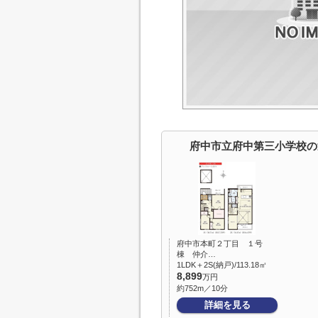
府中市立府中第三小学校の
府中市本町２丁目 １号
棟 仲介…
1LDK＋2S(納戸)/113.18㎡
8,899
万円
約752m／10分
詳細を見る