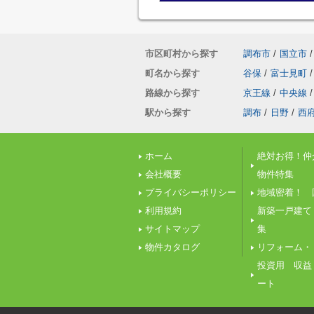
市区町村から探す
調布市
/
国立市
/
町名から探す
谷保
/
富士見町
/
路線から探す
京王線
/
中央線
/
駅から探す
調布
/
日野
/
西
ホーム
絶対お得！仲
会社概要
物件特集
プライバシーポリシー
地域密着！ 
利用規約
新築一戸建て
サイトマップ
集
物件カタログ
リフォーム・
投資用 収益
ート