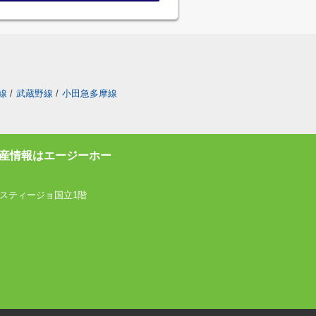
線
/
武蔵野線
/
小田急多摩線
産情報はエージーホー
スティージョ国立1階