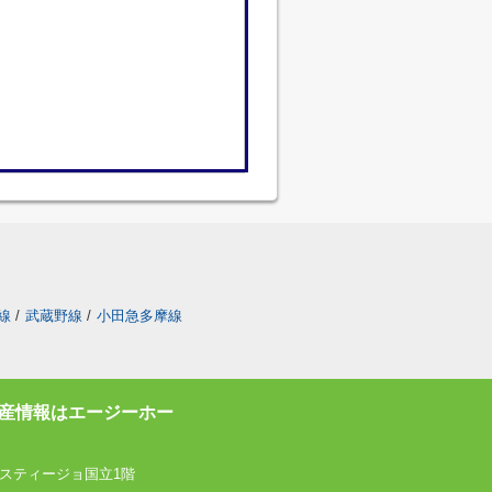
線
/
武蔵野線
/
小田急多摩線
産情報はエージーホー
スティージョ国立1階