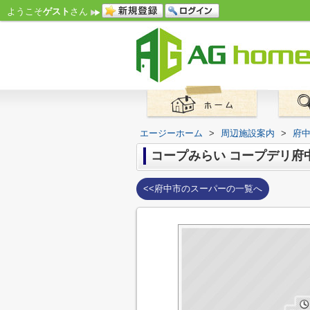
ようこそ
ゲスト
さん
エージーホーム
>
周辺施設案内
>
府
コープみらい コープデリ府
<<府中市のスーパーの一覧へ