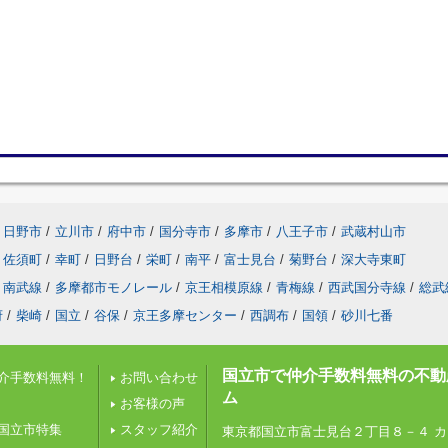
日野市
/
立川市
/
府中市
/
国分寺市
/
多摩市
/
八王子市
/
武蔵村山市
佐須町
/
幸町
/
日野台
/
栄町
/
南平
/
富士見台
/
菊野台
/
深大寺東町
南武線
/
多摩都市モノレール
/
京王相模原線
/
青梅線
/
西武国分寺線
/
総武
府
/
柴崎
/
国立
/
谷保
/
京王多摩センター
/
西調布
/
国領
/
砂川七番
国立市で仲介手数料無料の不動
介手数料無料！
お問い合わせ
ム
お客様の声
国立市特集
スタッフ紹介
東京都国立市富士見台２丁目８－４ カ