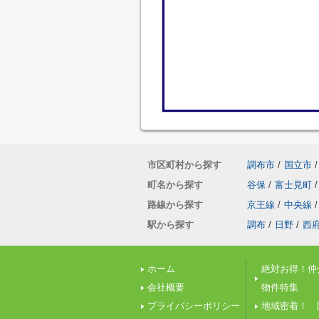
市区町村から探す
調布市
/
国立市
/
町名から探す
谷保
/
富士見町
/
路線から探す
京王線
/
中央線
/
駅から探す
調布
/
日野
/
西
ホーム
絶対お得！仲
会社概要
物件特集
プライバシーポリシー
地域密着！ 