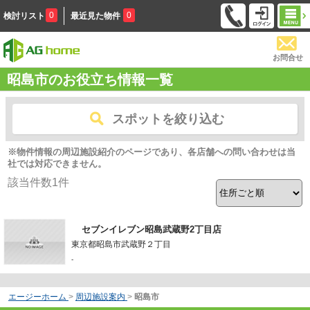
0
0
検討リスト
最近見た物件
お問合せ
昭島市のお役立ち情報一覧
スポットを絞り込む
※物件情報の周辺施設紹介のページであり、各店舗への問い合わせは当
社では対応できません。
該当件数
1
件
セブンイレブン昭島武蔵野2丁目店
東京都昭島市武蔵野２丁目
-
エージーホーム
>
周辺施設案内
>
昭島市