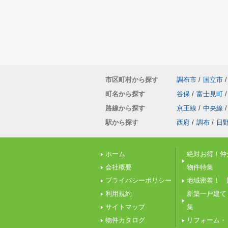
市区町村から探す
調布市
/
国立市
/
町名から探す
谷保
/
富士見町
/
路線から探す
京王線
/
中央線
/
駅から探す
西府
/
調布
/
日
ホーム
絶対お得！仲
会社概要
物件特集
プライバシーポリシー
地域密着！ 
利用規約
新築一戸建て
サイトマップ
集
物件カタログ
リフォーム・