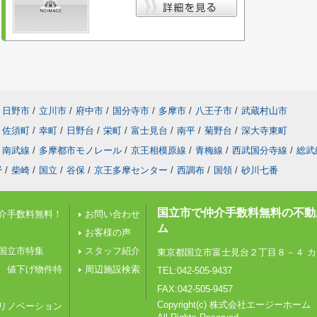
日野市
/
立川市
/
府中市
/
国分寺市
/
多摩市
/
八王子市
/
武蔵村山市
佐須町
/
幸町
/
日野台
/
栄町
/
富士見台
/
南平
/
菊野台
/
深大寺東町
南武線
/
多摩都市モノレール
/
京王相模原線
/
青梅線
/
西武国分寺線
/
総武
野
/
柴崎
/
国立
/
谷保
/
京王多摩センター
/
西調布
/
国領
/
砂川七番
国立市で仲介手数料無料の不動
介手数料無料！
お問い合わせ
ム
お客様の声
国立市特集
スタッフ紹介
東京都国立市富士見台２丁目８－４ カ
 値下げ物件特
周辺施設検索
TEL:042-505-9437
FAX:042-505-9457
Copyright(c) 株式会社エージーホーム
リノベーション