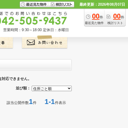
最終更新：2026年08月07日
00
00
件
件
最近見た物件
検討リスト
営業時間：9:30～18:00
定休日：水曜日
は対応できません。
並び順：
1
1-1
該当公開件数
件
件表示