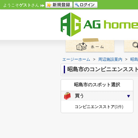
ようこそ
ゲスト
さん
エージーホーム
>
周辺施設案内
>
昭
昭島市のコンビニエンスス
昭島市のスポット選択
買う
コンビニエンスストア
(1件)