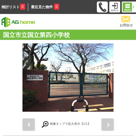
0
0
検討リスト
最近見た物件
お問合せ
国立市立国立第四小学校
前
次
画像タップで拡大表示【
1
/1】