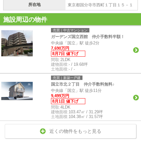
所在地
東京都国分寺市西町１丁目１５－１
施設周辺の物件
売買｜中古マンション
ガーデンズ国立西館 仲介手数料半額！
中央線「国立」駅 徒歩2分
7,690万円
8月7日 値下げ
間取:
2LDK
建物面積:
- / 19.68坪
土地面積:
- / -
売買｜新築一戸建
国立市北２丁目 仲介手数料無料♪
中央線「国立」駅 徒歩11分
9,499万円
8月1日 値下げ
間取:
4LDK
建物面積:
103.47㎡ / 31.29坪
土地面積:
104.38㎡ / 31.57坪
近くの物件をもっと見る