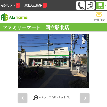
0
0
検討リスト
最近見た物件
お問合せ
ファミリーマート 国立駅北店
前
次
画像タップで拡大表示【
1
/1】