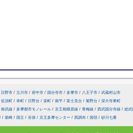
日野市
/
立川市
/
府中市
/
国分寺市
/
多摩市
/
八王子市
/
武蔵村山市
佐須町
/
幸町
/
日野台
/
栄町
/
南平
/
富士見台
/
菊野台
/
深大寺東町
南武線
/
多摩都市モノレール
/
京王相模原線
/
青梅線
/
西武国分寺線
/
総武
府
/
柴崎
/
国立
/
谷保
/
京王多摩センター
/
西調布
/
国領
/
砂川七番