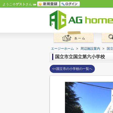
ようこそ
ゲスト
さん
エージーホーム
>
周辺施設案内
>
国
国立市立国立第六小学校
<<国立市の小学校の一覧へ