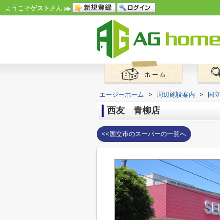
ようこそ
ゲスト
さん
エージーホーム
>
周辺施設案内
>
国
西友 青柳店
<<国立市のスーパーの一覧へ