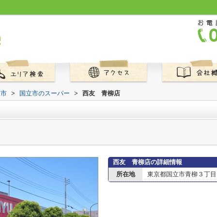
立市
>
国立市のスーパー
>
西友 青柳店
西友 青柳店の詳細情報
所在地
東京都国立市青柳３丁目