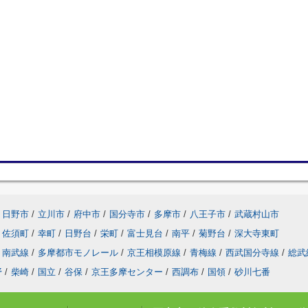
日野市
/
立川市
/
府中市
/
国分寺市
/
多摩市
/
八王子市
/
武蔵村山市
佐須町
/
幸町
/
日野台
/
栄町
/
富士見台
/
南平
/
菊野台
/
深大寺東町
南武線
/
多摩都市モノレール
/
京王相模原線
/
青梅線
/
西武国分寺線
/
総武
野
/
柴崎
/
国立
/
谷保
/
京王多摩センター
/
西調布
/
国領
/
砂川七番