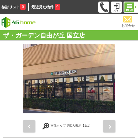
0
0
検討リスト
最近見た物件
お問合せ
ザ・ガーデン自由が丘 国立店
前
次
画像タップで拡大表示【
1
/1】