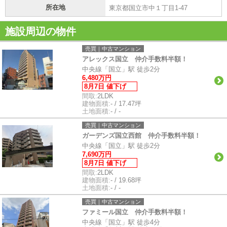
所在地
東京都国立市中１丁目1-47
施設周辺の物件
売買｜中古マンション
アレックス国立 仲介手数料半額！
中央線「国立」駅 徒歩2分
6,480万円
8月7日 値下げ
間取:
2LDK
建物面積:
- / 17.47坪
土地面積:
- / -
売買｜中古マンション
ガーデンズ国立西館 仲介手数料半額！
中央線「国立」駅 徒歩2分
7,690万円
8月7日 値下げ
間取:
2LDK
建物面積:
- / 19.68坪
土地面積:
- / -
売買｜中古マンション
ファミール国立 仲介手数料半額！
中央線「国立」駅 徒歩4分