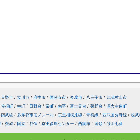
日野市
/
立川市
/
府中市
/
国分寺市
/
多摩市
/
八王子市
/
武蔵村山市
佐須町
/
幸町
/
日野台
/
栄町
/
南平
/
富士見台
/
菊野台
/
深大寺東町
南武線
/
多摩都市モノレール
/
京王相模原線
/
青梅線
/
西武国分寺線
/
総武
府
/
柴崎
/
国立
/
谷保
/
京王多摩センター
/
西調布
/
国領
/
砂川七番