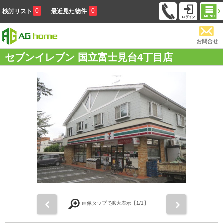
0
0
検討リスト
最近見た物件
お問合せ
セブンイレブン 国立富士見台4丁目店
前
次
画像タップで拡大表示【
1
/1】