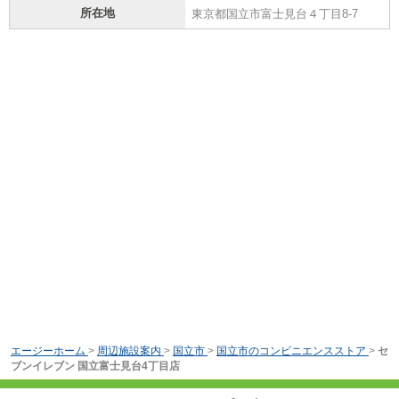
所在地
東京都国立市富士見台４丁目8-7
エージーホーム
>
周辺施設案内
>
国立市
>
国立市のコンビニエンスストア
>
セ
ブンイレブン 国立富士見台4丁目店