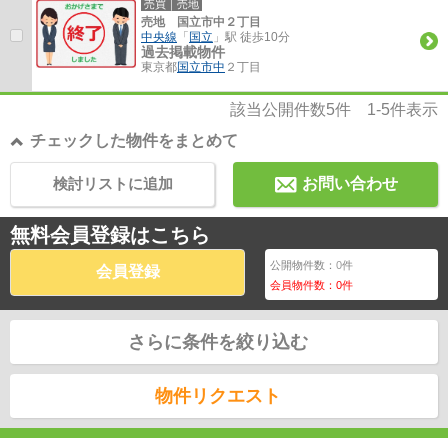
売買｜売地
売地 国立市中２丁目
中央線
「
国立
」駅 徒歩10分
過去掲載物件
東京都
国立市
中
２丁目
該当公開件数
5
件
1-5
件表示
チェックした物件をまとめて
検討リストに追加
お問い合わせ
無料会員登録はこちら
公開物件数：
0
件
会員登録
会員物件数：
0
件
さらに条件を絞り込む
物件リクエスト