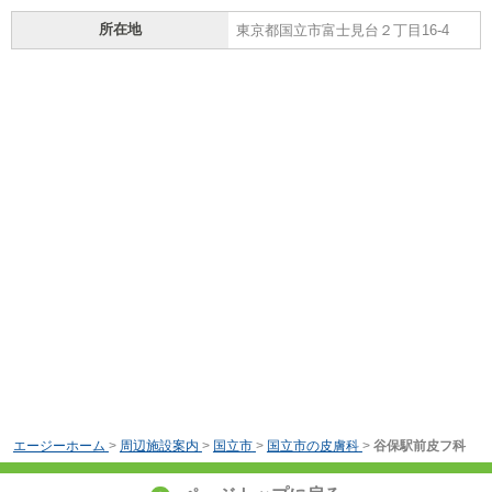
所在地
東京都国立市富士見台２丁目16-4
エージーホーム
>
周辺施設案内
>
国立市
>
国立市の皮膚科
>
谷保駅前皮フ科