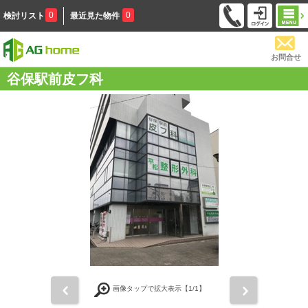
0
0
検討リスト
最近見た物件
お問合せ
谷保駅前皮フ科
前
次
画像タップで拡大表示【
1
/1】