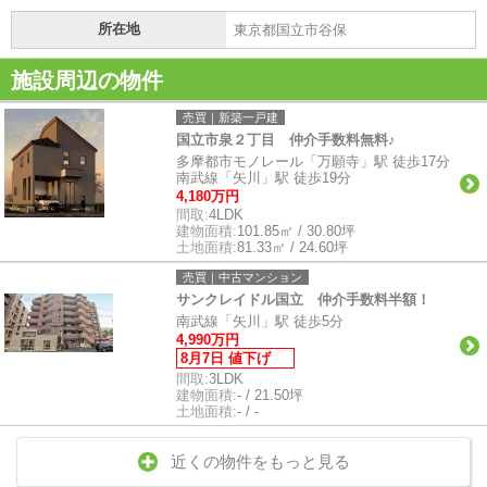
所在地
東京都国立市谷保
施設周辺の物件
売買｜新築一戸建
国立市泉２丁目 仲介手数料無料♪
多摩都市モノレール「万願寺」駅 徒歩17分
南武線「矢川」駅 徒歩19分
4,180万円
間取:
4LDK
建物面積:
101.85㎡ / 30.80坪
土地面積:
81.33㎡ / 24.60坪
売買｜中古マンション
サンクレイドル国立 仲介手数料半額！
南武線「矢川」駅 徒歩5分
4,990万円
8月7日 値下げ
間取:
3LDK
建物面積:
- / 21.50坪
土地面積:
- / -
近くの物件をもっと見る