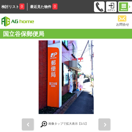
0
0
検討リスト
最近見た物件
お問合せ
国立谷保郵便局
前
次
画像タップで拡大表示【
1
/1】