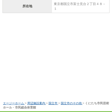
東京都国立市富士見台２丁目４８－
所在地
１
エージーホーム
>
周辺施設案内
>
国立市
>
国立市のその他
>
くにたち市民芸術
ホール・市民総合体育館