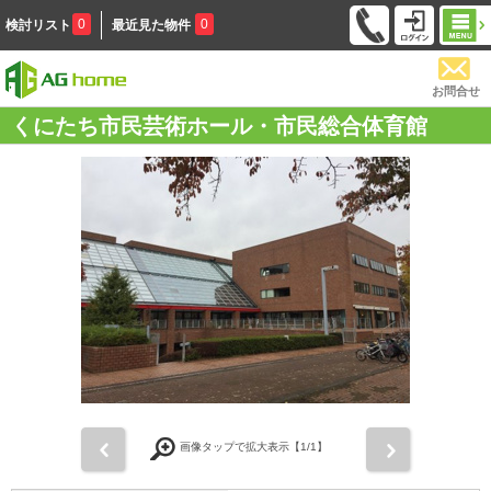
0
0
検討リスト
最近見た物件
お問合せ
くにたち市民芸術ホール・市民総合体育館
前
次
画像タップで拡大表示【
1
/1】