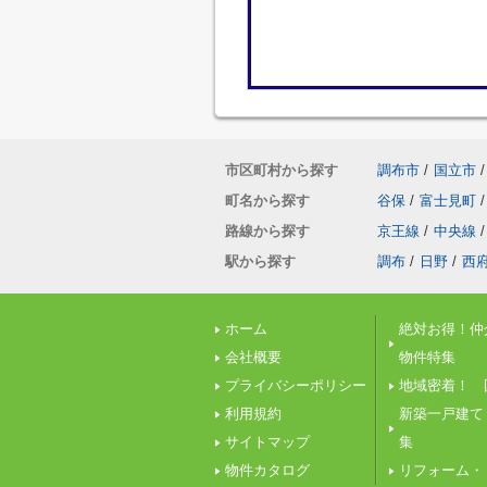
市区町村から探す
調布市
/
国立市
/
町名から探す
谷保
/
富士見町
/
路線から探す
京王線
/
中央線
/
駅から探す
調布
/
日野
/
西
ホーム
絶対お得！仲
会社概要
物件特集
プライバシーポリシー
地域密着！ 
利用規約
新築一戸建て
サイトマップ
集
物件カタログ
リフォーム・