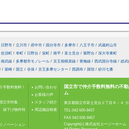
日野市
/
立川市
/
府中市
/
国分寺市
/
多摩市
/
八王子市
/
武蔵村山市
佐須町
/
幸町
/
日野台
/
栄町
/
南平
/
富士見台
/
菊野台
/
深大寺東町
南武線
/
多摩都市モノレール
/
京王相模原線
/
青梅線
/
西武国分寺線
/
総武
府
/
柴崎
/
国立
/
谷保
/
京王多摩センター
/
西調布
/
国領
/
砂川七番
国立市で仲介手数料無料の不動
介手数料無料！
お問い合わせ
ム
お客様の声
国立市特集
スタッフ紹介
東京都国立市富士見台２丁目８－４ カ
 値下げ物件特
周辺施設検索
TEL:042-505-9437
FAX:042-505-9457
Copyright(c) 株式会社エージーホーム
リノベーション