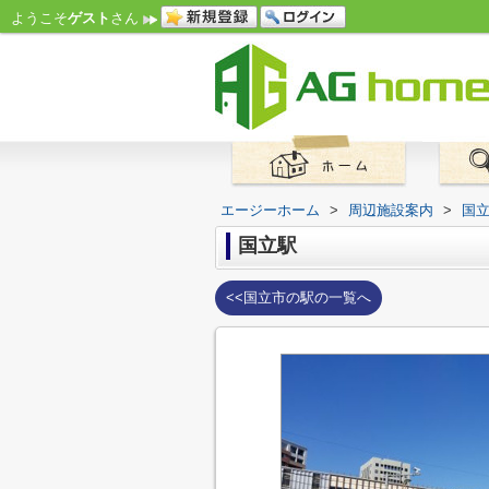
ようこそ
ゲスト
さん
エージーホーム
>
周辺施設案内
>
国
国立駅
<<国立市の駅の一覧へ