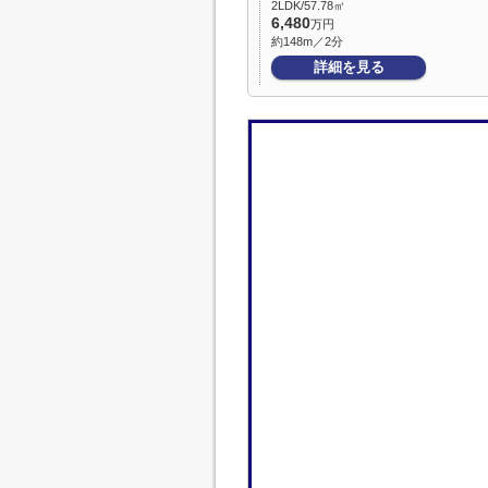
2LDK/57.78㎡
6,480
万円
約148m／2分
詳細を見る