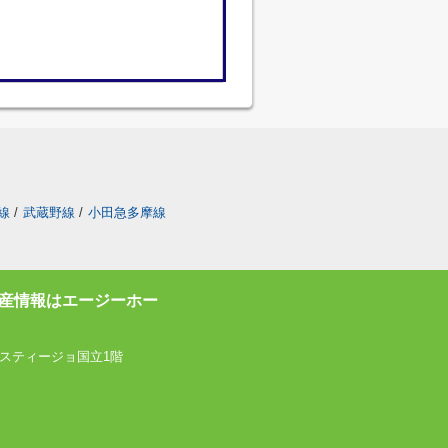
線
/
武蔵野線
/
小田急多摩線
産情報はエージーホー
スティージョ国立1階