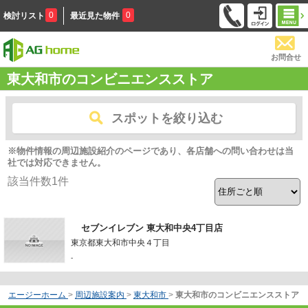
0
0
検討リスト
最近見た物件
お問合せ
東大和市のコンビニエンスストア
スポットを絞り込む
※物件情報の周辺施設紹介のページであり、各店舗への問い合わせは当
社では対応できません。
該当件数
1
件
セブンイレブン 東大和中央4丁目店
東京都東大和市中央４丁目
-
エージーホーム
>
周辺施設案内
>
東大和市
>
東大和市のコンビニエンスストア