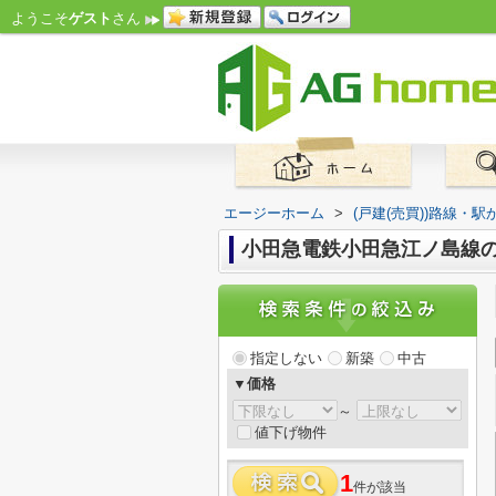
ようこそ
ゲスト
さん
エージーホーム
>
(戸建(売買))路線・駅
小田急電鉄小田急江ノ島線
指定しない
新築
中古
▼価格
～
値下げ物件
1
件が該当