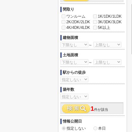
間取り
ワンルーム
1K/1DK/1LDK
2K/2DK/2LDK
3K/3DK/3LDK
4K/4DK/4LDK
5K以上
建物面積
～
土地面積
～
駅からの徒歩
築年数
1
件が該当
情報公開日
指定しない
本日