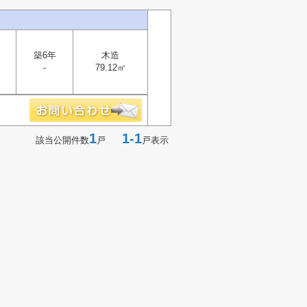
築6年
木造
-
79.12㎡
1
1-1
該当公開件数
戸
戸表示