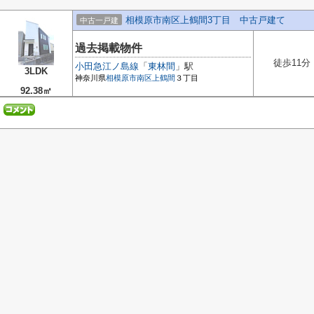
相模原市南区上鶴間3丁目 中古戸建て
中古一戸建
過去掲載物件
徒歩11分
小田急江ノ島線
「
東林間
」駅
3LDK
神奈川県
相模原市南区
上鶴間
３丁目
92.38㎡