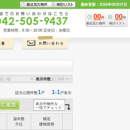
最終更新：2026年08月07日
00
00
件
件
最近見た物件
検討リスト
営業時間：9:30～18:00
定休日：水曜日
表示件数：
1
1-1
該当公開件数
戸
戸表示
表示中物件を
一括でチェック
築年数
構造
方位
建物面積