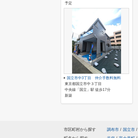
予定
国立市中3丁目 仲介手数料無料
東京都国立市中３丁目
中央線「国立」駅 徒歩17分
新築
市区町村から探す
調布市
/
国立市
/