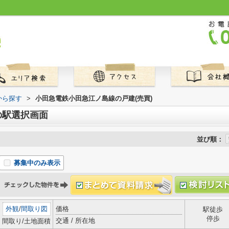
から探す
>
小田急電鉄小田急江ノ島線の戸建(売買)
の駅選択画面
並び順：
募集中のみ表示
外観
/
間取り図
価格
駅徒歩
停歩
交通 / 所在地
間取り/土地面積