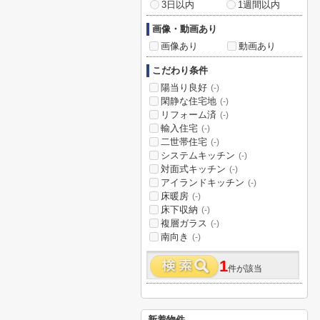
3日以内
1週間以内
画像・動画あり
画像あり
動画あり
こだわり条件
陽当り良好
(-)
閑静な住宅地
(-)
リフォーム済
(-)
輸入住宅
(-)
二世帯住宅
(-)
システムキッチン
(-)
対面式キッチン
(-)
アイランドキッチン
(-)
床暖房
(-)
床下収納
(-)
複層ガラス
(-)
南向き
(-)
1
件が該当
新着物件