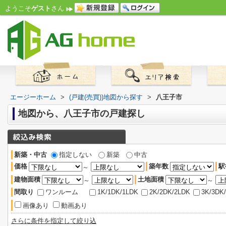
ようこそ
ゲスト
さん
エージーホーム
>
(戸建(売買))地図から探す
>
八王子市
地図から、八王子市の戸建探し
新築・中古
指定しない
新築
中古
価格
築年数
駅
～
建物面積
土地面積
～
～
間取り
ワンルーム
1K/1DK/1LDK
2K/2DK/2LDK
3K/3DK
画像あり
動画あり
さらに条件を指定して絞り込