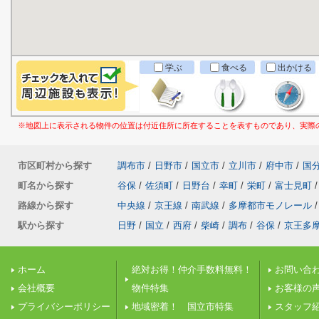
学ぶ
食べる
出かける
※地図上に表示される物件の位置は付近住所に所在することを表すものであり、実際
市区町村から探す
調布市
/
日野市
/
国立市
/
立川市
/
府中市
/
国
町名から探す
谷保
/
佐須町
/
日野台
/
幸町
/
栄町
/
富士見町
/
路線から探す
中央線
/
京王線
/
南武線
/
多摩都市モノレール
/
駅から探す
日野
/
国立
/
西府
/
柴崎
/
調布
/
谷保
/
京王多
ホーム
絶対お得！仲介手数料無料！
お問い合
会社概要
物件特集
お客様の
プライバシーポリシー
地域密着！ 国立市特集
スタッフ