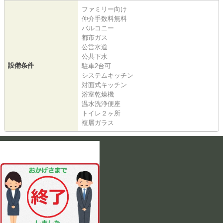
ファミリー向け
仲介手数料無料
バルコニー
都市ガス
公営水道
公共下水
設備条件
駐車2台可
システムキッチン
対面式キッチン
浴室乾燥機
温水洗浄便座
トイレ２ヶ所
複層ガラス