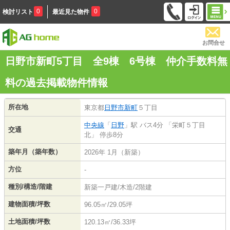
0
0
検討リスト
最近見た物件
お問合せ
日野市新町5丁目 全9棟 6号棟 仲介手数料無
料の過去掲載物件情報
所在地
東京都
日野市
新町
５丁目
中央線
「
日野
」駅 バス4分 「栄町５丁目
交通
北」 停歩8分
築年月（築年数）
2026年 1月（新築）
方位
-
種別/構造/階建
新築一戸建/木造/2階建
建物面積/坪数
96.05㎡/29.05坪
土地面積/坪数
120.13㎡/36.33坪