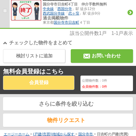
国分寺市日吉町4丁目 仲介手数料無料
中央線
「
西国分寺
」駅 徒歩12分
西武国分寺線
「
恋ヶ窪
」駅 徒歩9分
過去掲載物件
東京都
国分寺市
日吉町
４丁目
該当公開件数
1
戸
1-1
戸表示
チェックした物件をまとめて
検討リストに追加
お問い合わせ
無料会員登録はこちら
公開物件数：
0
件
会員登録
会員物件数：
0
件
さらに条件を絞り込む
物件リクエスト
エージーホーム
>
(戸建(売買))地域から探す
>
国分寺市
>
日吉町の戸建(売買)