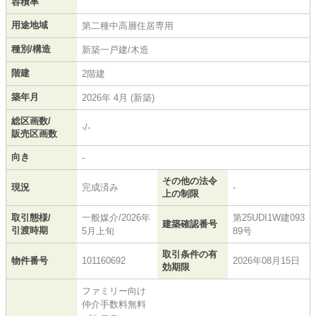
容積率
用途地域
第二種中高層住居専用
種別/構造
新築一戸建/木造
階建
2階建
築年月
2026年 4月 (新築)
総区画数/
-/-
販売区画数
向き
-
その他の法令
現況
完成済み
-
上の制限
取引態様/
一般媒介/2026年
第25UDI1W建093
建築確認番号
引渡時期
5月上旬
89号
取引条件の有
物件番号
101160692
2026年08月15日
効期限
ファミリー向け
仲介手数料無料