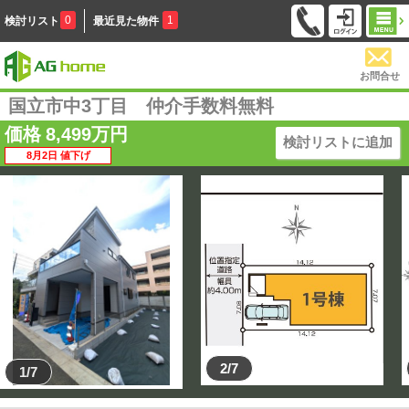
0
1
検討リスト
最近見た物件
お問合せ
国立市中3丁目 仲介手数料無料
価格
8,499
万円
検討リストに追加
8月2日 値下げ
2/7
1/7