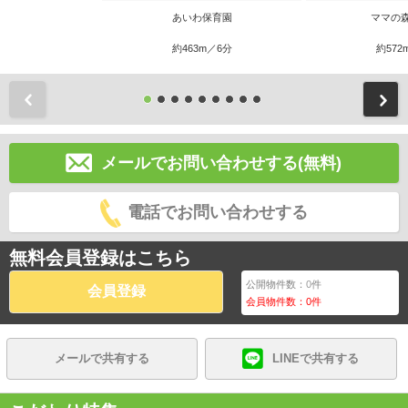
あいわ保育園
ママの
約463m／6分
約572
前
メールでお問い合わせする(無料)
電話でお問い合わせする
無料会員登録はこちら
公開物件数：
0
件
会員登録
会員物件数：
0
件
メールで共有する
LINEで共有する