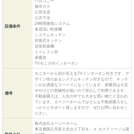
バルコニー
都市ガス
公営水道
公共下水
24時間換気システム
設備条件
食器洗い乾燥機
システムキッチン
対面式キッチン
浴室乾燥機
トイレ２ヶ所
床暖房
TVモニタ付インターホン
モニターから顔が見えるTVインターホン付きです。デ
ザイン性のあるシステムキッチン付きなので、キッチ
ンがお洒落なスペースになっています。床暖房は火災
ややけどの危険性が低いので安心して利用できます。
備考
不動産購入は、人生の中でも大きな買い物だと言われ
ています。エージーホームではそんな不動産購入をし
っかりとサポート致しますので、ぜひお問い合わせく
ださい。
株式会社エージーホーム
東京都国立市富士見台２丁目８－４ カスティージョ国