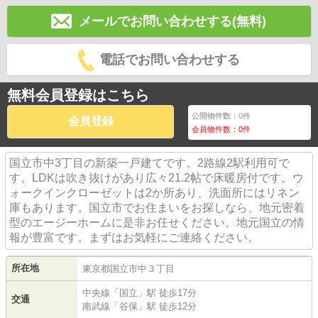
メールでお問い合わせする(無料)
電話でお問い合わせする
無料会員登録はこちら
公開物件数：
0
件
会員登録
会員物件数：
0
件
国立市中3丁目の新築一戸建てです。2路線2駅利用可で
す。LDKは吹き抜けがあり広々21.2帖で床暖房付です。ウ
ォークインクローゼットは2か所あり、洗面所にはリネン
庫もあります。国立市でお住まいをお探しなら、地元密着
型のエージーホームに是非お任せください。地元国立の情
報が豊富です。まずはお気軽にご連絡ください。
所在地
東京都
国立市
中
３丁目
中央線
「
国立
」駅 徒歩17分
交通
南武線
「
谷保
」駅 徒歩12分