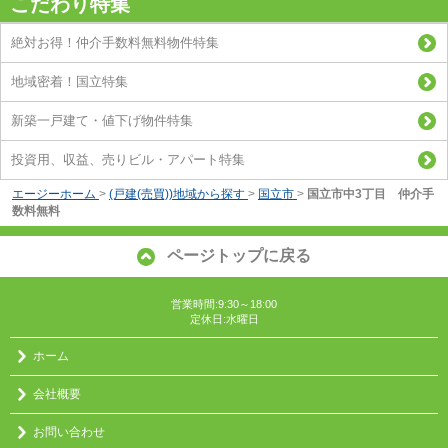
こだわり特集
絶対お得！仲介手数料無料物件特集
地域密着！国立特集
新築一戸建て・値下げ物件特集
投資用、収益、売りビル・アパート特集
エージーホーム
>
(戸建(売買))地域から探す
>
国立市
>
国立市中3丁目 仲介手
数料無料
ページトップに戻る
営業時間:9:30～18:00
定休日:水曜日
ホーム
会社概要
お問い合わせ