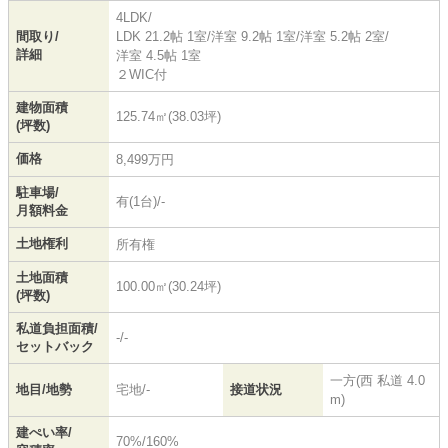
4LDK/
間取り/
LDK 21.2帖 1室
/
洋室 9.2帖 1室
/
洋室 5.2帖 2室
/
詳細
洋室 4.5帖 1室
２WIC付
建物面積
125.74㎡(38.03坪)
(坪数)
価格
8,499万円
駐車場/
有(1台)/-
月額料金
土地権利
所有権
土地面積
100.00㎡(30.24坪)
(坪数)
私道負担面積/
-/-
セットバック
一方(西 私道 4.0
地目/地勢
宅地/-
接道状況
m)
建ぺい率/
70%/160%