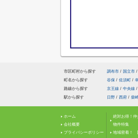
市区町村から探す
調布市
/
国立市
/
町名から探す
谷保
/
佐須町
/
路線から探す
京王線
/
中央線
/
駅から探す
日野
/
西府
/
柴
ホーム
絶対お得！仲
会社概要
物件特集
プライバシーポリシー
地域密着！ 