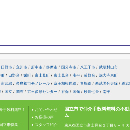
日野市
/
立川市
/
府中市
/
多摩市
/
国分寺市
/
八王子市
/
武蔵村山市
幸町
/
日野台
/
栄町
/
富士見町
/
富士見台
/
南平
/
菊野台
/
深大寺東町
南武線
/
多摩都市モノレール
/
京王相模原線
/
青梅線
/
西武国分寺線
/
総武
崎
/
国立
/
調布
/
京王多摩センター
/
谷保
/
国領
/
砂川七番
/
南平
国立市で仲介手数料無料の不動
介手数料無料！
お問い合わせ
ム
お客様の声
国立市特集
スタッフ紹介
東京都国立市富士見台２丁目８－４ カ