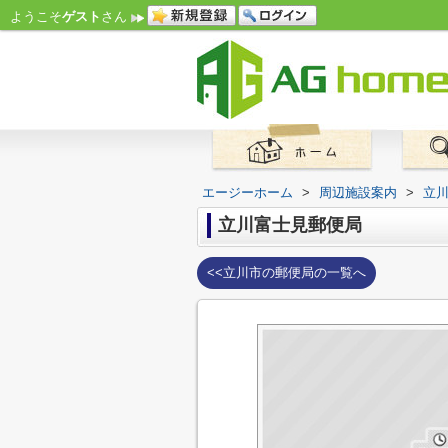
ようこそ
ゲスト
さん
エージーホーム
>
周辺施設案内
>
立
立川富士見郵便局
<<立川市の郵便局の一覧へ