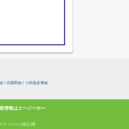
線
/
武蔵野線
/
小田急多摩線
産情報はエージーホー
スティージョ国立1階