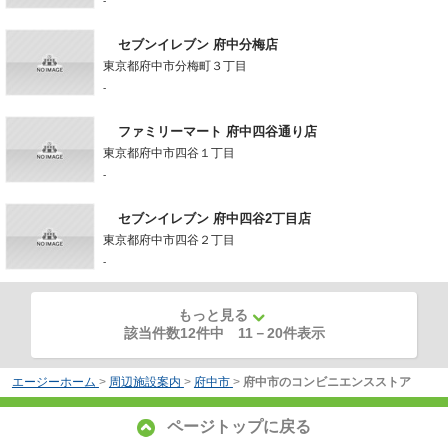
-
セブンイレブン 府中分梅店
東京都府中市分梅町３丁目
-
ファミリーマート 府中四谷通り店
東京都府中市四谷１丁目
-
セブンイレブン 府中四谷2丁目店
東京都府中市四谷２丁目
-
もっと見る
該当件数12件中
11
－
20
件表示
エージーホーム
>
周辺施設案内
>
府中市
>
府中市のコンビニエンスストア
ページトップに戻る