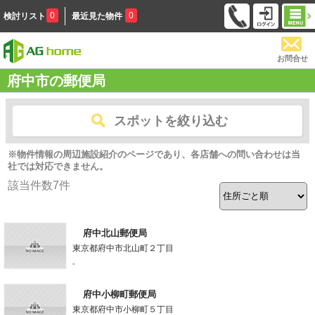
0
0
検討リスト
最近見た物件
お問合せ
府中市の郵便局
スポットを絞り込む
※物件情報の周辺施設紹介のページであり、各店舗への問い合わせは当
社では対応できません。
該当件数
7
件
府中北山郵便局
東京都府中市北山町２丁目
-
府中小柳町郵便局
東京都府中市小柳町５丁目